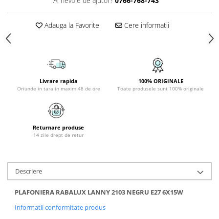
Ai nevoie de ajutor?
0766-768-743
PLAFONIERE COPII
SPOTURI APLICATE
Adauga la Favorite
Cere informatii
LAMPI BAIE
LAMPADARE CRISTAL
VEIOZA VINTAGE
Livrare rapida
100% ORIGINALE
VEIOZE COPII
Oriunde in tara in maxim 48 de ore
Toate produsele sunt 100% originale
Returnare produse
14 zile drept de retur
Descriere
PLAFONIERA RABALUX LANNY 2103 NEGRU E27 6X15W
Informatii conformitate produs