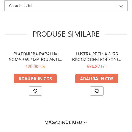
Caracteristici
PRODUSE SIMILARE
PLAFONIERA RABALUX
LUSTRA REGINA 8175
SOMA 6592 MAROU ANTIC
BRONZ CREM E14 5X40W
CREM E14 2X40W 350MM
D530X220MM
120,00 Lei
536,87 Lei
ADAUGA IN COS
ADAUGA IN COS
MAGAZINUL MEU