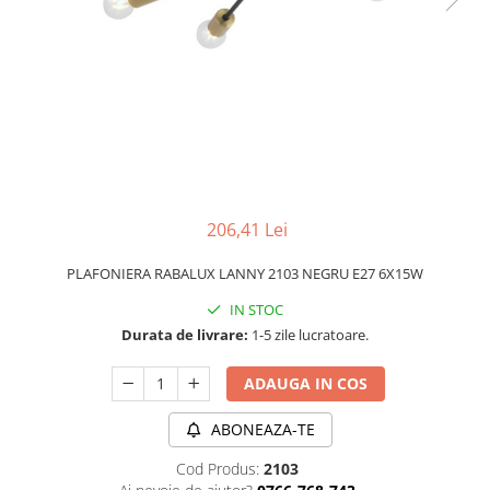
PLAFONIERE MODERNE
VEIOZE MODERNE
LAMPADARE MODERNE
SUSPENSII CU LED
APLICE CU LED
PLAFONIERE CU LED
MINI SPOTURI MAGNETICE &
206,41 Lei
ACCESORII
LAMPADARE CU LED
PLAFONIERA RABALUX LANNY 2103 NEGRU E27 6X15W
SUSPENSII VINTAGE
IN STOC
Durata de livrare:
1-5 zile lucratoare.
APLICE VINTAGE
PLAFONIERE VINTAGE
ADAUGA IN COS
ACCESORII & CABLU VINTAGE
ABONEAZA-TE
SUSPENSII COPII
Cod Produs:
2103
APLICE COPII