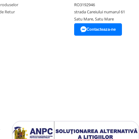
Produselor
RO3192946
de Retur
strada Careiului numarul 61
Satu Mare, Satu Mare
Contacteaza-ne
y