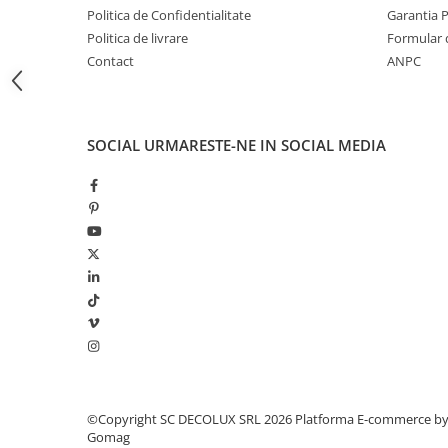
LAMPI GARDURI & TREPTE
Politica de Confidentialitate
Garantia 
Politica de livrare
Formular 
LAMPI STRADALE
Contact
ANPC
LAMPI SOLARE
PROIECTOARE
VEIOZE EXTERIOR
SOCIAL
URMARESTE-NE IN SOCIAL MEDIA
■ ILUMINAT TEHNIC
PLAFONIERE & LAMPI LED
PANOURI LED
CORPURI ETANSE LED
SPOTURI INCASTRATE
SPOTURI PE SINA & ACCESORII
SPOTURI APLICATE SI SUSPENSII
LAMPI EMERGENTA
BANDA LED & ACCESORII
©Copyright SC DECOLUX SRL 2026
Platforma E-commerce b
Gomag
■ ILUMINAT DECORATIV