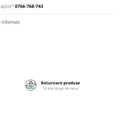
 ajutor?
0766-768-743
informatii
Returnare produse
14 zile drept de retur