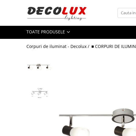
Toate Produsele
TOATE PRODUSELE
■ ILUMINAT DE INTERIOR
CANDELABRE & PENDULE CLASICE
Corpuri de iluminat - Decolux /
■ CORPURI DE ILUMIN
APLICE CLASICE
PLAFONIERE CLASICE
VEIOZE CLASICE
LAMPADARE CLASICE
CANDELABRE CRISTAL & PENDULE
APLICE CRISTAL
PLAFONIERE CRISTAL
VEIOZE CRISTAL
CANDELABRE MODERNE &
PENDULE