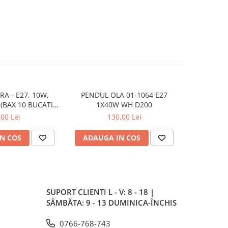
RA - E27, 10W,
PENDUL OLA 01-1064 E27
PLAFONIER
(BAX 10 BUCATI -
1X40W WH D200
5LEI)
,00 Lei
130,00 Lei
N COS
ADAUGA IN COS
ADAUG
SUPORT CLIENTI
L - V: 8 - 18 |
SÂMBĂTA: 9 - 13 DUMINICA-ÎNCHIS
0766-768-743