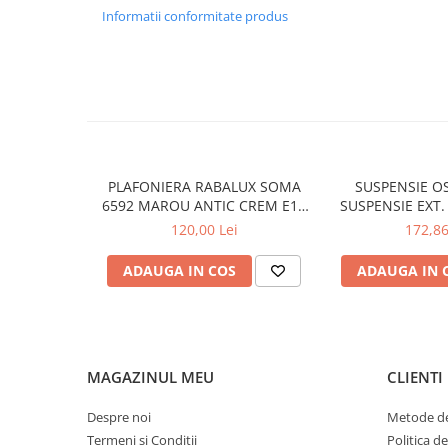
Informatii conformitate produs
APLICE COPII
PLAFONIERE COPII
SPOTURI APLICATE
LAMPI BAIE
LAMPADARE CRISTAL
VEIOZA VINTAGE
PLAFONIERA RABALUX SOMA
SUSPENSIE OS
6592 MAROU ANTIC CREM E14
SUSPENSIE EXT.
VEIOZE COPII
2X40W 350MM
TRANSPARENT
120,00 Lei
172,86
■ ILUMINAT DE EXTERIOR
76X24X
APLICE EXTERIOR
ADAUGA IN COS
ADAUGA IN 
PLAFONIERE & PENDULE DE
EXTERIOR
STALPI EXTERIOR
MAGAZINUL MEU
CLIENTI
LAMPADARE & PENDULE DE
EXTERIOR
Despre noi
Metode de
LAMPI PAVAJ & PISCINE
Termeni si Conditii
Politica d