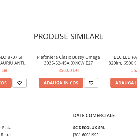
PRODUSE SIMILARE
LO 8737 SI
Plafoniera Clasic Bussy Omega
BEC LED PA
 AURIU ANTIC
3035-52-45A 3X40W E27
820lm, 6500K 
 E27 1X60W
3
 Lei
850,00 Lei
35
24CM
COS
ADAUGA IN COS
ADAUGA I
DATE COMERCIALE
 Plata
SC DECOLUX SRL
e Retur
J30/1600/1992