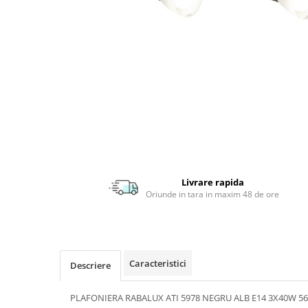
APLICE MODERNE
PLAFONIERE MODERNE
VEIOZE MODERNE
LAMPADARE MODERNE
SUSPENSII CU LED
APLICE CU LED
PLAFONIERE CU LED
MINI SPOTURI MAGNETICE &
ACCESORII
Livrare rapida
Oriunde in tara in maxim 48 de ore
LAMPADARE CU LED
SUSPENSII VINTAGE
APLICE VINTAGE
PLAFONIERE VINTAGE
Caracteristici
Descriere
ACCESORII & CABLU VINTAGE
PLAFONIERA RABALUX ATI 5978 NEGRU ALB E14 3X40W 5
SUSPENSII COPII