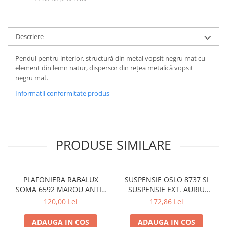
Descriere
Pendul pentru interior, structură din metal vopsit negru mat cu
element din lemn natur, dispersor din rețea metalică vopsit
negru mat.
Informatii conformitate produs
PRODUSE SIMILARE
PLAFONIERA RABALUX
SUSPENSIE OSLO 8737 SI
SOMA 6592 MAROU ANTIC
SUSPENSIE EXT. AURIU
CREM E14 2X40W 350MM
ANTIC TRANSPARENT E27
120,00 Lei
172,86 Lei
1X60W 76X24X24CM
ADAUGA IN COS
ADAUGA IN COS