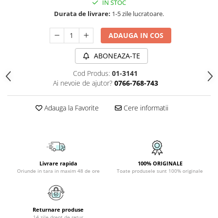
IN STOC
PLAFONIERE COPII
Durata de livrare:
1-5 zile lucratoare.
SPOTURI APLICATE
ADAUGA IN COS
LAMPI BAIE
LAMPADARE CRISTAL
ABONEAZA-TE
VEIOZA VINTAGE
Cod Produs:
01-3141
Ai nevoie de ajutor?
0766-768-743
VEIOZE COPII
Adauga la Favorite
Cere informatii
Livrare rapida
100% ORIGINALE
Oriunde in tara in maxim 48 de ore
Toate produsele sunt 100% originale
Returnare produse
14 zile drept de retur