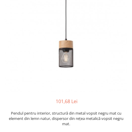
PLAFONIERE MODERNE
VEIOZE MODERNE
LAMPADARE MODERNE
SUSPENSII CU LED
APLICE CU LED
PLAFONIERE CU LED
MINI SPOTURI MAGNETICE &
ACCESORII
LAMPADARE CU LED
SUSPENSII VINTAGE
APLICE VINTAGE
PLAFONIERE VINTAGE
101,68 Lei
ACCESORII & CABLU VINTAGE
Pendul pentru interior, structură din metal vopsit negru mat cu
SUSPENSII COPII
element din lemn natur, dispersor din rețea metalică vopsit negru
mat.
APLICE COPII