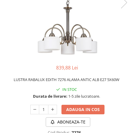
PLAFONIERE MODERNE
VEIOZE MODERNE
LAMPADARE MODERNE
SUSPENSII CU LED
APLICE CU LED
PLAFONIERE CU LED
MINI SPOTURI MAGNETICE &
ACCESORII
839,88 Lei
LAMPADARE CU LED
LUSTRA RABALUX EDITH 7276 ALAMA ANTIC ALB E27 5X60W
SUSPENSII VINTAGE
IN STOC
APLICE VINTAGE
Durata de livrare:
1-5 zile lucratoare.
PLAFONIERE VINTAGE
ADAUGA IN COS
ACCESORII & CABLU VINTAGE
SUSPENSII COPII
ABONEAZA-TE
APLICE COPII
Cod Produs:
7276