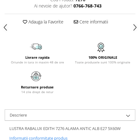
PLAFONIERE COPII
Ai nevoie de ajutor?
0766-768-743
SPOTURI APLICATE
Adauga la Favorite
Cere informatii
LAMPI BAIE
LAMPADARE CRISTAL
VEIOZA VINTAGE
VEIOZE COPII
Livrare rapida
100% ORIGINALE
Oriunde in tara in maxim 48 de ore
Toate produsele sunt 100% originale
Returnare produse
14 zile drept de retur
Descriere
LUSTRA RABALUX EDITH 7276 ALAMA ANTIC ALB E27 5X60W
Informatii conformitate produs