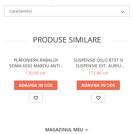
Caracteristici
PRODUSE SIMILARE
PLAFONIERA RABALUX
SUSPENSIE OSLO 8737 SI
SOMA 6592 MAROU ANTIC
SUSPENSIE EXT. AURIU
CREM E14 2X40W 350MM
ANTIC TRANSPARENT E27
120,00 Lei
172,86 Lei
1X60W 76X24X24CM
ADAUGA IN COS
ADAUGA IN COS
MAGAZINUL MEU