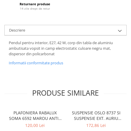
LAMPI GARDURI & TREPTE
Returnare produse
14 zile drept de retur
LAMPI STRADALE
LAMPI SOLARE
Descriere
PROIECTOARE
VEIOZE EXTERIOR
Pendul pentru interior, E27, 42 W, corp din tabla de aluminiu
ambutisata vopsit in camp electrostatic culoare negru mat,
■ ILUMINAT TEHNIC
dispersor din policarbonat
PLAFONIERE & LAMPI LED
Informatii conformitate produs
PANOURI LED
CORPURI ETANSE LED
SPOTURI INCASTRATE
PRODUSE SIMILARE
SPOTURI PE SINA & ACCESORII
SPOTURI APLICATE SI SUSPENSII
LAMPI EMERGENTA
PLAFONIERA RABALUX
SUSPENSIE OSLO 8737 SI
SOMA 6592 MAROU ANTIC
SUSPENSIE EXT. AURIU
BANDA LED & ACCESORII
CREM E14 2X40W 350MM
ANTIC TRANSPARENT E27
120,00 Lei
172,86 Lei
■ ILUMINAT DECORATIV
1X60W 76X24X24CM