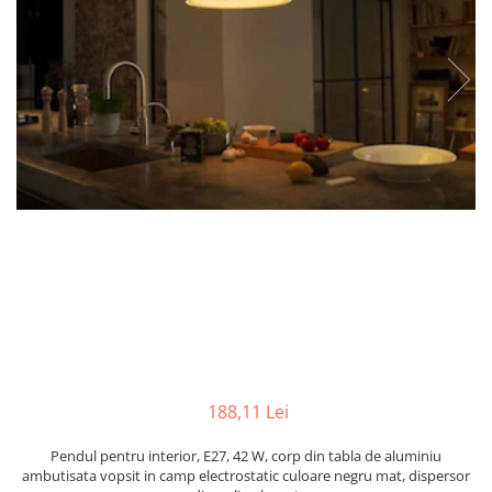
APLICE MODERNE
PLAFONIERE MODERNE
VEIOZE MODERNE
LAMPADARE MODERNE
SUSPENSII CU LED
APLICE CU LED
PLAFONIERE CU LED
MINI SPOTURI MAGNETICE &
ACCESORII
LAMPADARE CU LED
SUSPENSII VINTAGE
APLICE VINTAGE
188,11 Lei
PLAFONIERE VINTAGE
ACCESORII & CABLU VINTAGE
Pendul pentru interior, E27, 42 W, corp din tabla de aluminiu
ambutisata vopsit in camp electrostatic culoare negru mat, dispersor
SUSPENSII COPII