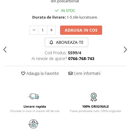
din policarbonat
APLICE COPII
IN STOC
PLAFONIERE COPII
Durata de livrare:
1-5 zile lucratoare.
SPOTURI APLICATE
ADAUGA IN COS
LAMPI BAIE
ABONEAZA-TE
LAMPADARE CRISTAL
VEIOZA VINTAGE
Cod Produs:
5599/4
Ai nevoie de ajutor?
0766-768-743
VEIOZE COPII
■ ILUMINAT DE EXTERIOR
Adauga la Favorite
Cere informatii
APLICE EXTERIOR
PLAFONIERE & PENDULE DE
EXTERIOR
STALPI EXTERIOR
Livrare rapida
100% ORIGINALE
LAMPADARE & PENDULE DE
Oriunde in tara in maxim 48 de ore
Toate produsele sunt 100% originale
EXTERIOR
LAMPI PAVAJ & PISCINE