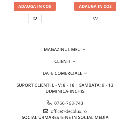
SIRURI LED
ADAUGA IN COS
ADAUGA IN COS
GHIRLANDE LED
PLASE LED
FIGURINE & PROIECTOARE LED
■ CONSUMABILE
BEC LED PARA
MAGAZINUL MEU
BEC LED SFERIC
CLIENTI
BEC LED LUMANARE
DATE COMERCIALE
BEC LED DIVERSE
SUPORT CLIENTI
L - V: 8 - 18 | SÂMBĂTA: 9 - 13
BEC VINTAGE
DUMINICA-ÎNCHIS
BEC LED GLOB
0766-768-743
TUB LED
office@decolux.ro
■ OGLINZI LED
SOCIAL
URMARESTE-NE IN SOCIAL MEDIA
■ OUTLET