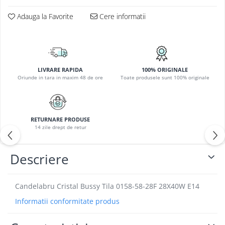
PLAFONIERE COPII
Adauga la Favorite
Cere informatii
SPOTURI APLICATE
LAMPI BAIE
LAMPADARE CRISTAL
VEIOZA VINTAGE
LIVRARE RAPIDA
100% ORIGINALE
Oriunde in tara in maxim 48 de ore
Toate produsele sunt 100% originale
VEIOZE COPII
RETURNARE PRODUSE
14 zile drept de retur
Descriere
Candelabru Cristal Bussy Tila 0158-58-28F 28X40W E14
Informatii conformitate produs