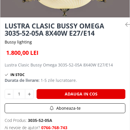
PLAFONIERE MODERNE
VEIOZE MODERNE
LAMPADARE MODERNE
LUSTRA CLASIC BUSSY OMEGA
SUSPENSII CU LED
3035-52-05A 8X40W E27/E14
APLICE CU LED
Bussy lighting
PLAFONIERE CU LED
1.800,00 LEI
MINI SPOTURI MAGNETICE &
ACCESORII
Lustra Clasic Bussy Omega 3035-52-05A 8X40W E27/E14
LAMPADARE CU LED
IN STOC
Durata de livrare:
1-5 zile lucratoare.
SUSPENSII VINTAGE
APLICE VINTAGE
ADAUGA IN COS
PLAFONIERE VINTAGE
ACCESORII & CABLU VINTAGE
Aboneaza-te
SUSPENSII COPII
Cod Produs:
3035-52-05A
APLICE COPII
Ai nevoie de ajutor?
0766-768-743