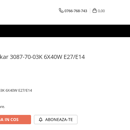
0766-768-743
0,00
akar 3087-70-03K 6X40W E27/E14
-03K 6X40W E27/E14
are.
A IN COS
ABONEAZA-TE