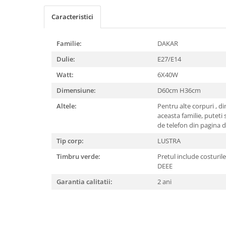
APLICE COPII
Caracteristici
PLAFONIERE COPII
SPOTURI APLICATE
Familie:
DAKAR
LAMPI BAIE
Dulie:
E27/E14
LAMPADARE CRISTAL
Watt:
6X40W
VEIOZA VINTAGE
Dimensiune:
D60cm H36cm
VEIOZE COPII
Altele:
Pentru alte corpuri , d
aceasta familie, puteti 
■ ILUMINAT DE EXTERIOR
de telefon din pagina
APLICE EXTERIOR
Tip corp:
LUSTRA
PLAFONIERE & PENDULE DE
Timbru verde:
Pretul include costurile c
EXTERIOR
DEEE
STALPI EXTERIOR
Garantia calitatii:
2 ani
LAMPADARE & PENDULE DE
EXTERIOR
LAMPI PAVAJ & PISCINE