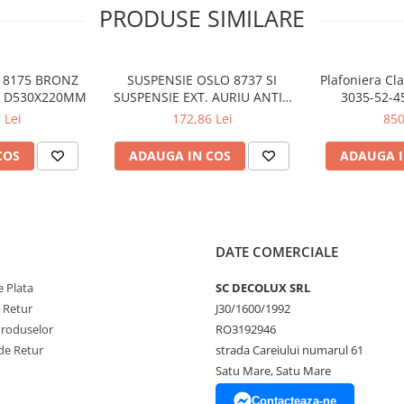
PRODUSE SIMILARE
5 BRONZ
SUSPENSIE OSLO 8737 SI
Plafoniera Cl
W D530X220MM
SUSPENSIE EXT. AURIU ANTIC
3035-52-4
TRANSPARENT E27 1X60W
 Lei
172,86 Lei
850
76X24X24CM
COS
ADAUGA IN COS
ADAUGA I
DATE COMERCIALE
 Plata
SC DECOLUX SRL
e Retur
J30/1600/1992
Produselor
RO3192946
de Retur
strada Careiului numarul 61
Satu Mare, Satu Mare
Contacteaza-ne