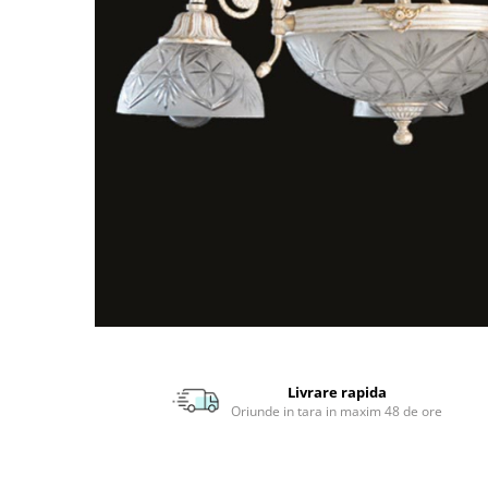
APLICE MODERNE
PLAFONIERE MODERNE
VEIOZE MODERNE
LAMPADARE MODERNE
SUSPENSII CU LED
APLICE CU LED
PLAFONIERE CU LED
MINI SPOTURI MAGNETICE &
ACCESORII
LAMPADARE CU LED
SUSPENSII VINTAGE
APLICE VINTAGE
Livrare rapida
PLAFONIERE VINTAGE
Oriunde in tara in maxim 48 de ore
ACCESORII & CABLU VINTAGE
SUSPENSII COPII