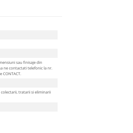
imensiuni sau finisaje din
sa ne contactati telefonic la nr.
 de CONTACT.
olectarii, tratarii si eliminarii