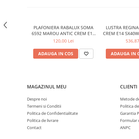
LAMPI GARDURI & TREPTE
LAMPI STRADALE
LAMPI SOLARE
PLAFONIERA RABALUX SOMA
LUSTRA REGINA 817
PROIECTOARE
6592 MAROU ANTIC CREM E14
CREM E14 5X40
2X40W 350MM
120,00 Lei
536,87
VEIOZE EXTERIOR
■ ILUMINAT TEHNIC
ADAUGA IN COS
ADAUGA IN 
PLAFONIERE & LAMPI LED
PANOURI LED
CORPURI ETANSE LED
MAGAZINUL MEU
CLIENTI
SPOTURI INCASTRATE
SPOTURI PE SINA & ACCESORII
Despre noi
Metode de
Termeni si Conditii
Politica d
SPOTURI APLICATE SI SUSPENSII
Politica de Confidentialitate
Garantia 
LAMPI EMERGENTA
Politica de livrare
Formular 
BANDA LED & ACCESORII
Contact
ANPC
■ ILUMINAT DECORATIV