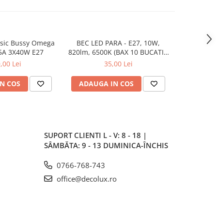
asic Bussy Omega
BEC LED PARA - E27, 10W,
PENDUL 
5A 3X40W E27
820lm, 6500K (BAX 10 BUCATI -
1X
35LEI)
,00 Lei
35,00 Lei
N COS
ADAUGA IN COS
ADAUG
SUPORT CLIENTI
L - V: 8 - 18 |
SÂMBĂTA: 9 - 13 DUMINICA-ÎNCHIS
0766-768-743
office@decolux.ro