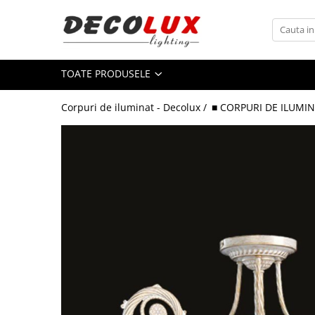
Toate Produsele
TOATE PRODUSELE
■ ILUMINAT DE INTERIOR
CANDELABRE & PENDULE CLASICE
Corpuri de iluminat - Decolux /
■ CORPURI DE ILUMIN
APLICE CLASICE
PLAFONIERE CLASICE
VEIOZE CLASICE
LAMPADARE CLASICE
CANDELABRE CRISTAL & PENDULE
APLICE CRISTAL
PLAFONIERE CRISTAL
VEIOZE CRISTAL
CANDELABRE MODERNE &
PENDULE