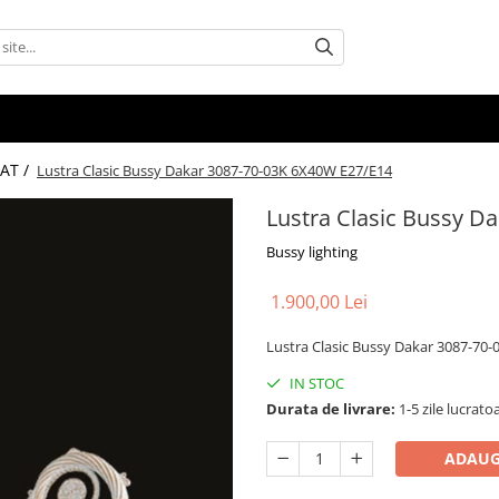
AT /
Lustra Clasic Bussy Dakar 3087-70-03K 6X40W E27/E14
Lustra Clasic Bussy D
Bussy lighting
1.900,00 Lei
Lustra Clasic Bussy Dakar 3087-70
IN STOC
Durata de livrare:
1-5 zile lucrato
ADAUG