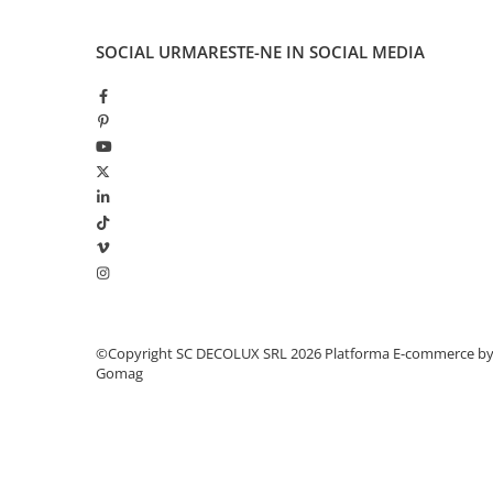
SIRURI LED
SOCIAL
URMARESTE-NE IN SOCIAL MEDIA
GHIRLANDE LED
PLASE LED
FIGURINE & PROIECTOARE LED
■ CONSUMABILE
BEC LED PARA
BEC LED SFERIC
BEC LED LUMANARE
BEC LED DIVERSE
BEC VINTAGE
©Copyright SC DECOLUX SRL 2026
Platforma E-commerce b
BEC LED GLOB
Gomag
TUB LED
■ OGLINZI LED
■ OUTLET