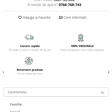
PLAFONIERE COPII
Ai nevoie de ajutor?
0766-768-743
SPOTURI APLICATE
Adauga la Favorite
Cere informatii
LAMPI BAIE
LAMPADARE CRISTAL
VEIOZA VINTAGE
VEIOZE COPII
Livrare rapida
100% ORIGINALE
Oriunde in tara in maxim 48 de ore
Toate produsele sunt 100% originale
Returnare produse
14 zile drept de retur
Caracteristici
Familie:
DAKAR