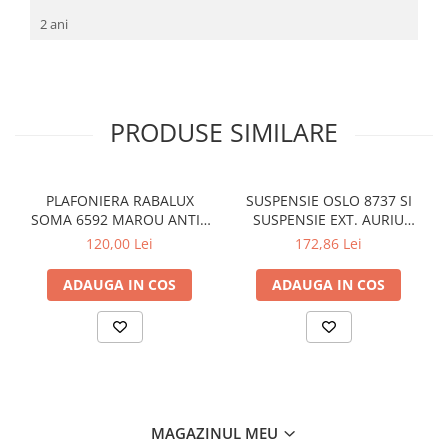
2 ani
PRODUSE SIMILARE
PLAFONIERA RABALUX
SUSPENSIE OSLO 8737 SI
SOMA 6592 MAROU ANTIC
SUSPENSIE EXT. AURIU
CREM E14 2X40W 350MM
ANTIC TRANSPARENT E27
120,00 Lei
172,86 Lei
1X60W 76X24X24CM
ADAUGA IN COS
ADAUGA IN COS
MAGAZINUL MEU