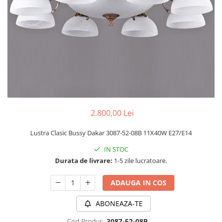
PLAFONIERE MODERNE
VEIOZE MODERNE
LAMPADARE MODERNE
SUSPENSII CU LED
APLICE CU LED
PLAFONIERE CU LED
MINI SPOTURI MAGNETICE &
ACCESORII
2.800,00 Lei
LAMPADARE CU LED
Lustra Clasic Bussy Dakar 3087-52-08B 11X40W E27/E14
SUSPENSII VINTAGE
IN STOC
APLICE VINTAGE
Durata de livrare:
1-5 zile lucratoare.
PLAFONIERE VINTAGE
ADAUGA IN COS
ACCESORII & CABLU VINTAGE
SUSPENSII COPII
ABONEAZA-TE
APLICE COPII
Cod Produs:
3087-52-08B