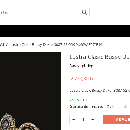
AT /
Lustra Clasic Bussy Dakar 3087-52-06K 9X40W E27/E14
Lustra Clasic Bussy D
Bussy lighting
2.770,80 Lei
Lustra Clasic Bussy Dakar 3087-52
IN STOC
Durata de livrare:
1-5 zile lucrato
ADAUG