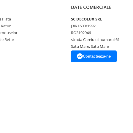
DATE COMERCIALE
 Plata
SC DECOLUX SRL
e Retur
J30/1600/1992
Produselor
RO3192946
de Retur
strada Careiului numarul 61
Satu Mare, Satu Mare
Contacteaza-ne