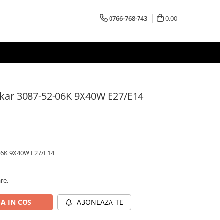
0766-768-743
0,00
akar 3087-52-06K 9X40W E27/E14
-06K 9X40W E27/E14
are.
A IN COS
ABONEAZA-TE