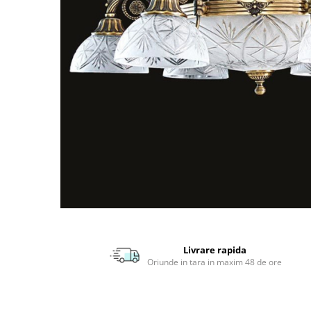
APLICE MODERNE
PLAFONIERE MODERNE
VEIOZE MODERNE
LAMPADARE MODERNE
SUSPENSII CU LED
APLICE CU LED
PLAFONIERE CU LED
MINI SPOTURI MAGNETICE &
ACCESORII
LAMPADARE CU LED
SUSPENSII VINTAGE
APLICE VINTAGE
Livrare rapida
PLAFONIERE VINTAGE
Oriunde in tara in maxim 48 de ore
ACCESORII & CABLU VINTAGE
SUSPENSII COPII