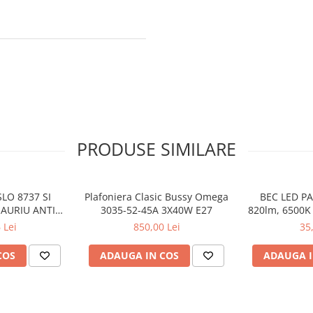
PRODUSE SIMILARE
LO 8737 SI
Plafoniera Clasic Bussy Omega
BEC LED PA
 AURIU ANTIC
3035-52-45A 3X40W E27
820lm, 6500K 
 E27 1X60W
3
 Lei
850,00 Lei
35
24CM
COS
ADAUGA IN COS
ADAUGA I