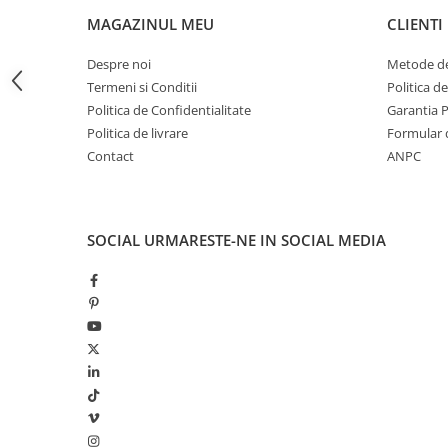
LAMPI GARDURI & TREPTE
MAGAZINUL MEU
CLIENTI
LAMPI STRADALE
Despre noi
Metode de
LAMPI SOLARE
Termeni si Conditii
Politica d
PROIECTOARE
Politica de Confidentialitate
Garantia 
Politica de livrare
Formular 
VEIOZE EXTERIOR
Contact
ANPC
■ ILUMINAT TEHNIC
PLAFONIERE & LAMPI LED
PANOURI LED
SOCIAL
URMARESTE-NE IN SOCIAL MEDIA
CORPURI ETANSE LED
SPOTURI INCASTRATE
SPOTURI PE SINA & ACCESORII
SPOTURI APLICATE SI SUSPENSII
LAMPI EMERGENTA
BANDA LED & ACCESORII
■ ILUMINAT DECORATIV