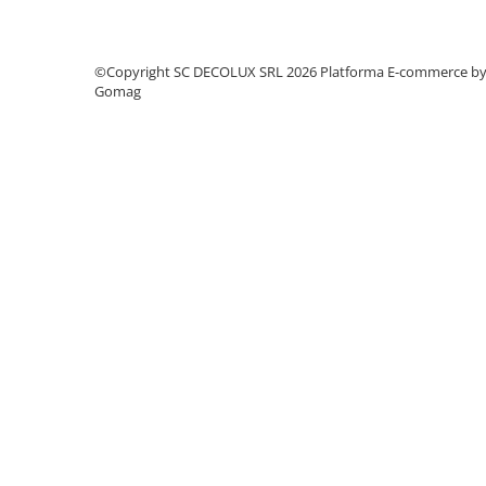
SIRURI LED
GHIRLANDE LED
©Copyright SC DECOLUX SRL 2026
Platforma E-commerce b
PLASE LED
Gomag
FIGURINE & PROIECTOARE LED
■ CONSUMABILE
BEC LED PARA
BEC LED SFERIC
BEC LED LUMANARE
BEC LED DIVERSE
BEC VINTAGE
BEC LED GLOB
TUB LED
■ OGLINZI LED
■ OUTLET