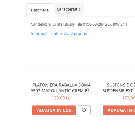
APLICE COPII
Caracteristici
Descriere
PLAFONIERE COPII
Candelabru Cristal Bussy Tila 0158-58-28F 28X40W E14
SPOTURI APLICATE
Informatii conformitate produs
LAMPI BAIE
LAMPADARE CRISTAL
VEIOZA VINTAGE
VEIOZE COPII
■ ILUMINAT DE EXTERIOR
APLICE EXTERIOR
PLAFONIERA RABALUX SOMA
SUSPENSIE OS
PLAFONIERE & PENDULE DE
6592 MAROU ANTIC CREM E14
SUSPENSIE EXT.
EXTERIOR
2X40W 350MM
TRANSPARENT
120,00 Lei
172,86
76X24X
STALPI EXTERIOR
ADAUGA IN COS
ADAUGA IN 
LAMPADARE & PENDULE DE
EXTERIOR
LAMPI PAVAJ & PISCINE