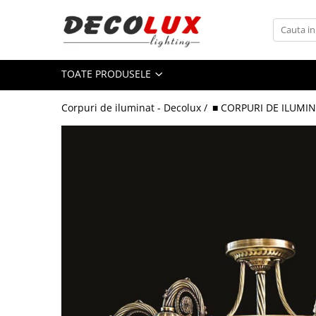
Toate Produsele
TOATE PRODUSELE
■ ILUMINAT DE INTERIOR
CANDELABRE & PENDULE CLASICE
Corpuri de iluminat - Decolux /
■ CORPURI DE ILUMIN
APLICE CLASICE
PLAFONIERE CLASICE
VEIOZE CLASICE
LAMPADARE CLASICE
CANDELABRE CRISTAL & PENDULE
APLICE CRISTAL
PLAFONIERE CRISTAL
VEIOZE CRISTAL
CANDELABRE MODERNE &
PENDULE