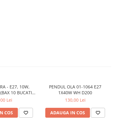
RA - E27, 10W,
PENDUL OLA 01-1064 E27
PLAFONIER
(BAX 10 BUCATI -
1X40W WH D200
5LEI)
,00 Lei
130,00 Lei
N COS
ADAUGA IN COS
ADAUG