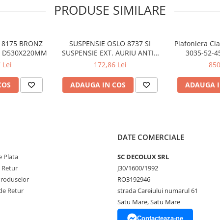
PRODUSE SIMILARE
5 BRONZ
SUSPENSIE OSLO 8737 SI
Plafoniera Cl
W D530X220MM
SUSPENSIE EXT. AURIU ANTIC
3035-52-4
TRANSPARENT E27 1X60W
 Lei
172,86 Lei
850
76X24X24CM
COS
ADAUGA IN COS
ADAUGA I
DATE COMERCIALE
 Plata
SC DECOLUX SRL
e Retur
J30/1600/1992
Produselor
RO3192946
de Retur
strada Careiului numarul 61
Satu Mare, Satu Mare
Contacteaza-ne