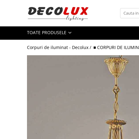
Toate Produsele
TOATE PRODUSELE
■ ILUMINAT DE INTERIOR
CANDELABRE & PENDULE CLASICE
Corpuri de iluminat - Decolux /
■ CORPURI DE ILUMIN
APLICE CLASICE
PLAFONIERE CLASICE
VEIOZE CLASICE
LAMPADARE CLASICE
CANDELABRE CRISTAL & PENDULE
APLICE CRISTAL
PLAFONIERE CRISTAL
VEIOZE CRISTAL
CANDELABRE MODERNE &
PENDULE