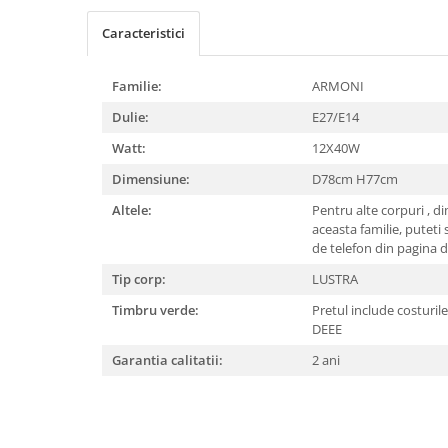
APLICE COPII
Caracteristici
PLAFONIERE COPII
SPOTURI APLICATE
Familie:
ARMONI
LAMPI BAIE
Dulie:
E27/E14
LAMPADARE CRISTAL
Watt:
12X40W
VEIOZA VINTAGE
Dimensiune:
D78cm H77cm
VEIOZE COPII
Altele:
Pentru alte corpuri , d
aceasta familie, puteti 
■ ILUMINAT DE EXTERIOR
de telefon din pagina
APLICE EXTERIOR
Tip corp:
LUSTRA
PLAFONIERE & PENDULE DE
Timbru verde:
Pretul include costurile c
EXTERIOR
DEEE
STALPI EXTERIOR
Garantia calitatii:
2 ani
LAMPADARE & PENDULE DE
EXTERIOR
LAMPI PAVAJ & PISCINE