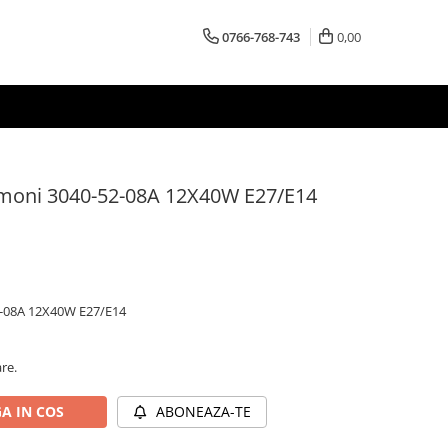
0766-768-743
0,00
rmoni 3040-52-08A 12X40W E27/E14
2-08A 12X40W E27/E14
are.
A IN COS
ABONEAZA-TE