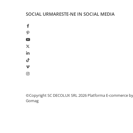
SIRURI LED
SOCIAL
URMARESTE-NE IN SOCIAL MEDIA
GHIRLANDE LED
PLASE LED
FIGURINE & PROIECTOARE LED
■ CONSUMABILE
BEC LED PARA
BEC LED SFERIC
BEC LED LUMANARE
BEC LED DIVERSE
BEC VINTAGE
©Copyright SC DECOLUX SRL 2026
Platforma E-commerce b
BEC LED GLOB
Gomag
TUB LED
■ OGLINZI LED
■ OUTLET