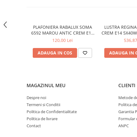
LAMPI GARDURI & TREPTE
LAMPI STRADALE
LAMPI SOLARE
PLAFONIERA RABALUX SOMA
LUSTRA REGINA 817
PROIECTOARE
6592 MAROU ANTIC CREM E14
CREM E14 5X40
2X40W 350MM
120,00 Lei
536,87
VEIOZE EXTERIOR
■ ILUMINAT TEHNIC
ADAUGA IN COS
ADAUGA IN 
PLAFONIERE & LAMPI LED
PANOURI LED
CORPURI ETANSE LED
MAGAZINUL MEU
CLIENTI
SPOTURI INCASTRATE
SPOTURI PE SINA & ACCESORII
Despre noi
Metode de
Termeni si Conditii
Politica d
SPOTURI APLICATE SI SUSPENSII
Politica de Confidentialitate
Garantia 
LAMPI EMERGENTA
Politica de livrare
Formular 
BANDA LED & ACCESORII
Contact
ANPC
■ ILUMINAT DECORATIV