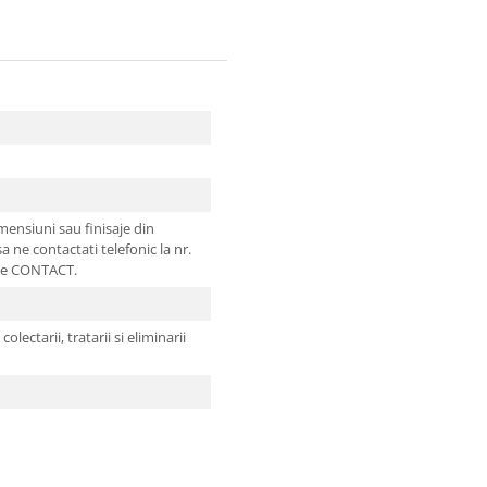
imensiuni sau finisaje din
sa ne contactati telefonic la nr.
 de CONTACT.
olectarii, tratarii si eliminarii