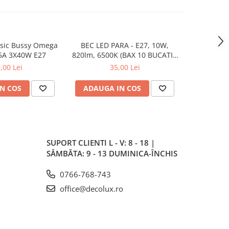
asic Bussy Omega
BEC LED PARA - E27, 10W,
PENDUL 
5A 3X40W E27
820lm, 6500K (BAX 10 BUCATI -
1X
35LEI)
,00 Lei
35,00 Lei
N COS
ADAUGA IN COS
ADAUG
SUPORT CLIENTI
L - V: 8 - 18 |
SÂMBĂTA: 9 - 13 DUMINICA-ÎNCHIS
0766-768-743
office@decolux.ro