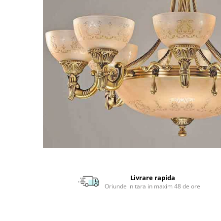
APLICE MODERNE
PLAFONIERE MODERNE
VEIOZE MODERNE
LAMPADARE MODERNE
SUSPENSII CU LED
APLICE CU LED
PLAFONIERE CU LED
MINI SPOTURI MAGNETICE &
ACCESORII
LAMPADARE CU LED
SUSPENSII VINTAGE
APLICE VINTAGE
Livrare rapida
PLAFONIERE VINTAGE
Oriunde in tara in maxim 48 de ore
ACCESORII & CABLU VINTAGE
SUSPENSII COPII