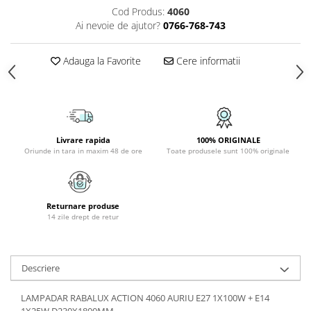
Cod Produs:
4060
PLAFONIERE COPII
Ai nevoie de ajutor?
0766-768-743
SPOTURI APLICATE
LAMPI BAIE
Adauga la Favorite
Cere informatii
LAMPADARE CRISTAL
VEIOZA VINTAGE
VEIOZE COPII
Livrare rapida
100% ORIGINALE
Oriunde in tara in maxim 48 de ore
Toate produsele sunt 100% originale
Returnare produse
14 zile drept de retur
Descriere
LAMPADAR RABALUX ACTION 4060 AURIU E27 1X100W + E14
1X25W D230X1800MM