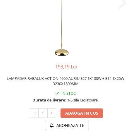
PLAFONIERE MODERNE
VEIOZE MODERNE
LAMPADARE MODERNE
SUSPENSII CU LED
APLICE CU LED
PLAFONIERE CU LED
MINI SPOTURI MAGNETICE &
ACCESORII
193,19 Lei
LAMPADARE CU LED
LAMPADAR RABALUX ACTION 4060 AURIU E27 1X100W + E14 1X25W
SUSPENSII VINTAGE
D230X1800MM
APLICE VINTAGE
IN STOC
PLAFONIERE VINTAGE
Durata de livrare:
1-5 zile lucratoare.
ACCESORII & CABLU VINTAGE
ADAUGA IN COS
SUSPENSII COPII
ABONEAZA-TE
APLICE COPII