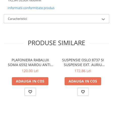
Informatii conformitate produs
Caracteristici
PRODUSE SIMILARE
PLAFONIERA RABALUX
SUSPENSIE OSLO 8737 SI
SOMA 6592 MAROU ANTIC
SUSPENSIE EXT. AURIU
CREM E14 2X40W 350MM
ANTIC TRANSPARENT E27
120,00 Lei
172,86 Lei
1X60W 76X24X24CM
ADAUGA IN COS
ADAUGA IN COS