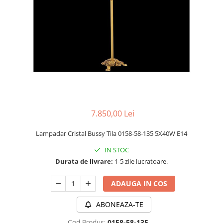
APLICE MODERNE
PLAFONIERE MODERNE
VEIOZE MODERNE
LAMPADARE MODERNE
SUSPENSII CU LED
APLICE CU LED
PLAFONIERE CU LED
7.850,00 Lei
MINI SPOTURI MAGNETICE &
ACCESORII
Lampadar Cristal Bussy Tila 0158-58-135 5X40W E14
LAMPADARE CU LED
IN STOC
SUSPENSII VINTAGE
Durata de livrare:
1-5 zile lucratoare.
APLICE VINTAGE
ADAUGA IN COS
PLAFONIERE VINTAGE
ACCESORII & CABLU VINTAGE
ABONEAZA-TE
SUSPENSII COPII
Cod Produs:
0158-58-135