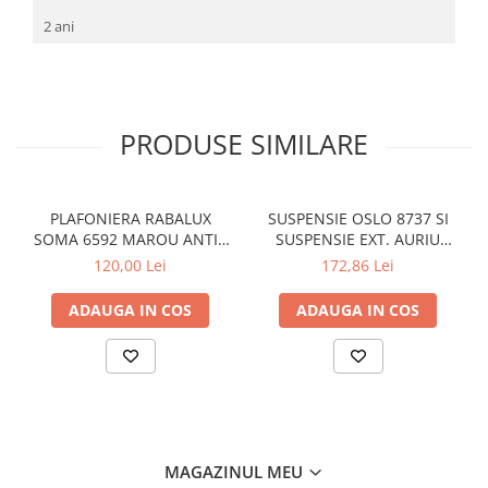
SIRURI LED
2 ani
GHIRLANDE LED
PLASE LED
FIGURINE & PROIECTOARE LED
PRODUSE SIMILARE
■ CONSUMABILE
BEC LED PARA
BEC LED SFERIC
PLAFONIERA RABALUX
SUSPENSIE OSLO 8737 SI
SOMA 6592 MAROU ANTIC
SUSPENSIE EXT. AURIU
BEC LED LUMANARE
CREM E14 2X40W 350MM
ANTIC TRANSPARENT E27
120,00 Lei
172,86 Lei
1X60W 76X24X24CM
BEC LED DIVERSE
ADAUGA IN COS
ADAUGA IN COS
BEC VINTAGE
BEC LED GLOB
TUB LED
■ OGLINZI LED
■ OUTLET
MAGAZINUL MEU