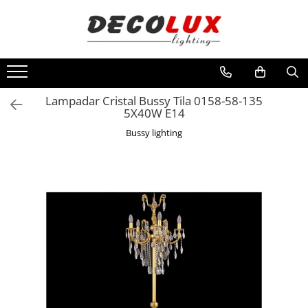
Toate Produsele
■ ILUMINAT DE INTERIOR
CANDELABRE & PENDULE CLASICE
Lampadar Cristal Bussy Tila 0158-58-135
5X40W E14
APLICE CLASICE
Bussy lighting
PLAFONIERE CLASICE
VEIOZE CLASICE
LAMPADARE CLASICE
CANDELABRE CRISTAL & PENDULE
APLICE CRISTAL
PLAFONIERE CRISTAL
VEIOZE CRISTAL
CANDELABRE MODERNE &
PENDULE