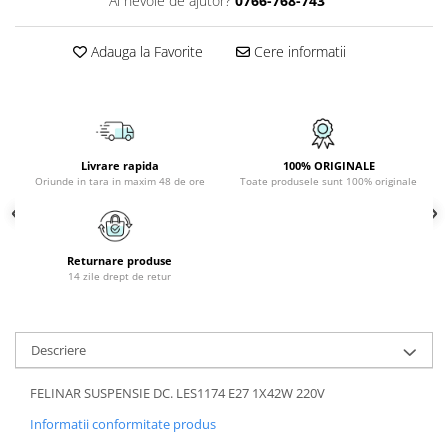
Ai nevoie de ajutor?
0766-768-743
PLAFONIERE COPII
SPOTURI APLICATE
Adauga la Favorite
Cere informatii
LAMPI BAIE
LAMPADARE CRISTAL
VEIOZA VINTAGE
Livrare rapida
100% ORIGINALE
VEIOZE COPII
Oriunde in tara in maxim 48 de ore
Toate produsele sunt 100% originale
Returnare produse
14 zile drept de retur
Descriere
FELINAR SUSPENSIE DC. LES1174 E27 1X42W 220V
Informatii conformitate produs