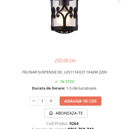
PLAFONIERE MODERNE
VEIOZE MODERNE
LAMPADARE MODERNE
SUSPENSII CU LED
APLICE CU LED
PLAFONIERE CU LED
MINI SPOTURI MAGNETICE &
250,00 Lei
ACCESORII
LAMPADARE CU LED
FELINAR SUSPENSIE DC. LES1174 E27 1X42W 220V
SUSPENSII VINTAGE
IN STOC
Durata de livrare:
1-5 zile lucratoare.
APLICE VINTAGE
PLAFONIERE VINTAGE
ADAUGA IN COS
ACCESORII & CABLU VINTAGE
ABONEAZA-TE
SUSPENSII COPII
Cod Produs:
9264
APLICE COPII