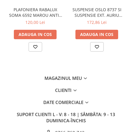
PLAFONIERA RABALUX
SUSPENSIE OSLO 8737 SI
SOMA 6592 MAROU ANTIC
SUSPENSIE EXT. AURIU
CREM E14 2X40W 350MM
ANTIC TRANSPARENT E27
120,00 Lei
172,86 Lei
1X60W 76X24X24CM
ADAUGA IN COS
ADAUGA IN COS
MAGAZINUL MEU
CLIENTI
DATE COMERCIALE
SUPORT CLIENTI
L - V: 8 - 18 | SÂMBĂTA: 9 - 13
DUMINICA-ÎNCHIS