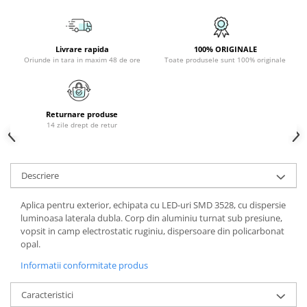
PLAFONIERE COPII
SPOTURI APLICATE
Livrare rapida
100% ORIGINALE
LAMPI BAIE
Oriunde in tara in maxim 48 de ore
Toate produsele sunt 100% originale
LAMPADARE CRISTAL
VEIOZA VINTAGE
Returnare produse
VEIOZE COPII
14 zile drept de retur
Descriere
Aplica pentru exterior, echipata cu LED-uri SMD 3528, cu dispersie
luminoasa laterala dubla. Corp din aluminiu turnat sub presiune,
vopsit in camp electrostatic ruginiu, dispersoare din policarbonat
opal.
Informatii conformitate produs
Caracteristici