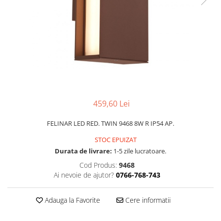
PLAFONIERE MODERNE
VEIOZE MODERNE
LAMPADARE MODERNE
SUSPENSII CU LED
APLICE CU LED
PLAFONIERE CU LED
MINI SPOTURI MAGNETICE &
459,60 Lei
ACCESORII
LAMPADARE CU LED
FELINAR LED RED. TWIN 9468 8W R IP54 AP.
SUSPENSII VINTAGE
STOC EPUIZAT
Durata de livrare:
1-5 zile lucratoare.
APLICE VINTAGE
Cod Produs:
9468
PLAFONIERE VINTAGE
Ai nevoie de ajutor?
0766-768-743
ACCESORII & CABLU VINTAGE
SUSPENSII COPII
Adauga la Favorite
Cere informatii
APLICE COPII