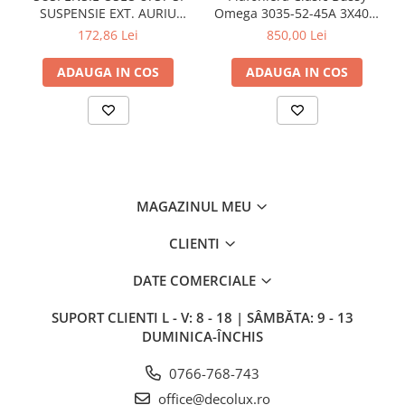
SUSPENSIE EXT. AURIU
Omega 3035-52-45A 3X40W
ANTIC TRANSPARENT E27
E27
172,86 Lei
850,00 Lei
1X60W 76X24X24CM
ADAUGA IN COS
ADAUGA IN COS
MAGAZINUL MEU
CLIENTI
DATE COMERCIALE
SUPORT CLIENTI
L - V: 8 - 18 | SÂMBĂTA: 9 - 13
DUMINICA-ÎNCHIS
0766-768-743
office@decolux.ro