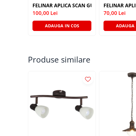
LAMPI GARDURI & TREPTE
FELINAR APLICA SCAN GU10 1X7W GRI 220V
100,00 Lei
70,00 Lei
LAMPI STRADALE
LAMPI SOLARE
ADAUGA IN COS
ADAUGA 
PROIECTOARE
VEIOZE EXTERIOR
■ ILUMINAT TEHNIC
Produse similare
PLAFONIERE & LAMPI LED
PANOURI LED
CORPURI ETANSE LED
SPOTURI INCASTRATE
SPOTURI PE SINA & ACCESORII
SPOTURI APLICATE SI SUSPENSII
LAMPI EMERGENTA
BANDA LED & ACCESORII
■ ILUMINAT DECORATIV