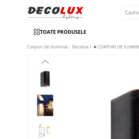
Toate Produsele
TOATE PRODUSELE
■ ILUMINAT DE INTERIOR
CANDELABRE & PENDULE CLASICE
Corpuri de iluminat - Decolux /
■ CORPURI DE ILUMI
APLICE CLASICE
PLAFONIERE CLASICE
VEIOZE CLASICE
LAMPADARE CLASICE
CANDELABRE CRISTAL & PENDULE
APLICE CRISTAL
PLAFONIERE CRISTAL
VEIOZE CRISTAL
CANDELABRE MODERNE &
PENDULE