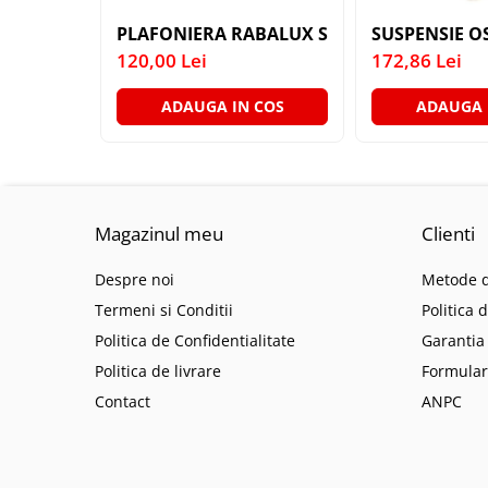
SIRURI LED
PLAFONIERA RABALUX SOMA 6592 MAROU 
SUSPENSIE O
GHIRLANDE LED
120,00 Lei
172,86 Lei
PLASE LED
ADAUGA IN COS
ADAUGA 
FIGURINE & PROIECTOARE LED
■ CONSUMABILE
BEC LED PARA
BEC LED SFERIC
Magazinul meu
Clienti
BEC LED LUMANARE
Despre noi
Metode d
BEC LED DIVERSE
Termeni si Conditii
Politica 
BEC VINTAGE
Politica de Confidentialitate
Garantia
BEC LED GLOB
Politica de livrare
Formular
TUB LED
Contact
ANPC
■ OGLINZI LED
■ OUTLET