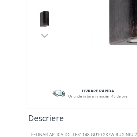
APLICE MODERNE
PLAFONIERE MODERNE
VEIOZE MODERNE
LAMPADARE MODERNE
SUSPENSII CU LED
APLICE CU LED
PLAFONIERE CU LED
MINI SPOTURI MAGNETICE &
ACCESORII
LAMPADARE CU LED
LIVRARE RAPIDA
SUSPENSII VINTAGE
Oriunde in tara in maxim 48 de ore
APLICE VINTAGE
PLAFONIERE VINTAGE
Descriere
ACCESORII & CABLU VINTAGE
SUSPENSII COPII
FELINAR APLICA DC. LES1148 GU10 2X7W RUGINIU 