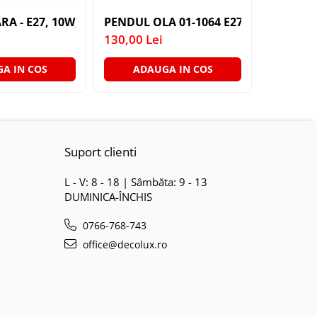
 E27 1X60W 76X24X24CM
52-45A 3X40W E27
RA - E27, 10W, 820LM, 6500K (BAX 10 BUCATI - 35LEI)
PENDUL OLA 01-1064 E27 1X40W WH D
PLAFONI
130,00 Lei
200,00 L
A IN COS
ADAUGA IN COS
ADA
Suport clienti
L - V: 8 - 18 | Sâmbăta: 9 - 13
DUMINICA-ÎNCHIS
0766-768-743
office@decolux.ro