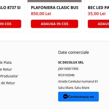
ANTIC CREM E14 2X40W 350MM
SLO 8737 SI SUSPENSIE EXT. AURIU ANTIC TRANSPARENT
PLAFONIERA CLASIC BUSSY OMEGA 3035-
BEC LED PA
850,00 Lei
35,00 Lei
IN COS
ADAUGA IN COS
ADAUG
Date comerciale
e Plata
SC DECOLUX SRL
J30/1600/1992
de Retur
RO3192946
 Produselor
strada Careiului numarul 61
 de Retur
Satu Mare, Satu Mare
Contacteaza-ne