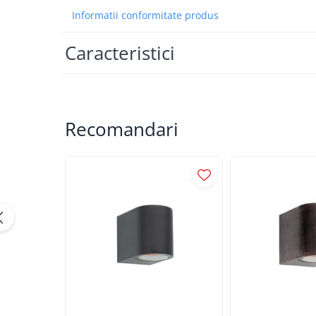
APLICE COPII
Informatii conformitate produs
PLAFONIERE COPII
Caracteristici
SPOTURI APLICATE
LAMPI BAIE
LAMPADARE CRISTAL
Recomandari
VEIOZA VINTAGE
VEIOZE COPII
■ ILUMINAT DE EXTERIOR
APLICE EXTERIOR
PLAFONIERE & PENDULE DE
EXTERIOR
STALPI EXTERIOR
LAMPADARE & PENDULE DE
EXTERIOR
LAMPI PAVAJ & PISCINE