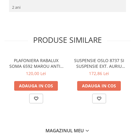
2 ani
PRODUSE SIMILARE
PLAFONIERA RABALUX
SUSPENSIE OSLO 8737 SI
SOMA 6592 MAROU ANTIC
SUSPENSIE EXT. AURIU
CREM E14 2X40W 350MM
ANTIC TRANSPARENT E27
120,00 Lei
172,86 Lei
1X60W 76X24X24CM
ADAUGA IN COS
ADAUGA IN COS
MAGAZINUL MEU