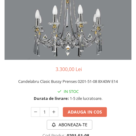
PLAFONIERE MODERNE
VEIOZE MODERNE
LAMPADARE MODERNE
SUSPENSII CU LED
APLICE CU LED
PLAFONIERE CU LED
MINI SPOTURI MAGNETICE &
ACCESORII
3.300,00 Lei
LAMPADARE CU LED
Candelabru Clasic Bussy Prenses 0201-51-08 8X40W E14
SUSPENSII VINTAGE
IN STOC
APLICE VINTAGE
Durata de livrare:
1-5 zile lucratoare.
PLAFONIERE VINTAGE
ADAUGA IN COS
ACCESORII & CABLU VINTAGE
SUSPENSII COPII
ABONEAZA-TE
APLICE COPII
Cod Produs:
0201-51-08