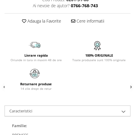
PLAFONIERE COPII
Ai nevoie de ajutor?
0766-768-743
SPOTURI APLICATE
Adauga la Favorite
Cere informatii
LAMPI BAIE
LAMPADARE CRISTAL
VEIOZA VINTAGE
VEIOZE COPII
Livrare rapida
100% ORIGINALE
Oriunde in tara in maxim 48 de ore
Toate produsele sunt 100% originale
Returnare produse
14 zile drept de retur
Caracteristici
Familie:
PRENSES