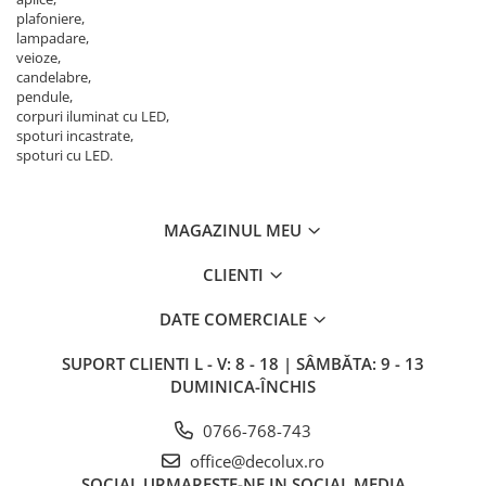
plafoniere,
lampadare,
veioze,
candelabre,
pendule,
corpuri iluminat cu LED,
spoturi incastrate,
spoturi cu LED.
MAGAZINUL MEU
CLIENTI
DATE COMERCIALE
SUPORT CLIENTI
L - V: 8 - 18 | SÂMBĂTA: 9 - 13
DUMINICA-ÎNCHIS
0766-768-743
office@decolux.ro
SOCIAL
URMARESTE-NE IN SOCIAL MEDIA