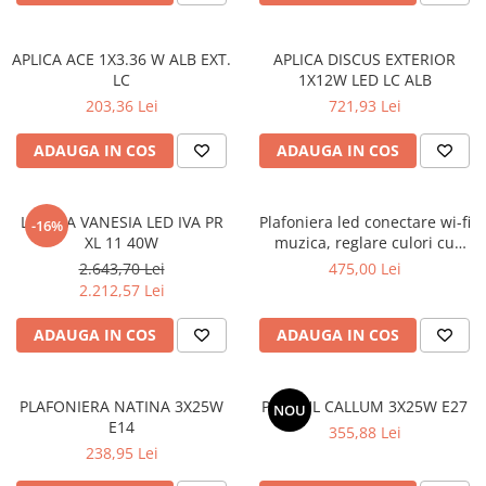
PLAFONIERE COPII
SPOTURI APLICATE
APLICA ACE 1X3.36 W ALB EXT.
APLICA DISCUS EXTERIOR
LC
1X12W LED LC ALB
LAMPI BAIE
203,36 Lei
721,93 Lei
LAMPADARE CRISTAL
ADAUGA IN COS
ADAUGA IN COS
VEIOZA VINTAGE
VEIOZE COPII
LUSTRA VANESIA LED IVA PR
Plafoniera led conectare wi-fi
-16%
XL 11 40W
muzica, reglare culori cu
telecomanda, conectare
2.643,70 Lei
475,00 Lei
telefon
2.212,57 Lei
ADAUGA IN COS
ADAUGA IN COS
PLAFONIERA NATINA 3X25W
PENDUL CALLUM 3X25W E27
NOU
E14
355,88 Lei
238,95 Lei