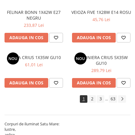
FELINAR BONN 1X42W E27
VEIOZA FIVE 1X28W E14 ROSU
NEGRU
45,76 Lei
233,87 Lei
ADAUGA IN COS
ADAUGA IN COS
APLICA CRIUS 1X35W GU10
PLAFONIERA CRIUS 5X35W
NOU
NOU
GU10
61,01 Lei
289,79 Lei
ADAUGA IN COS
ADAUGA IN COS
1
2
3
63
...
Corpuri de iluminat Satu Mare:
lustre,
aplice,