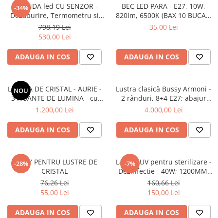
PLAFONIERE MODERNE
OGLINDA led CU SENZOR -
BEC LED PARA - E27, 10W,
-34%
Dezaburire, Termometru si
820lm, 6500K (BAX 10 BUCATI
VEIOZE MODERNE
Ceas - DIAMETRUL 60cm
- 35LEI)
798,19 Lei
35,00 Lei
LAMPADARE MODERNE
530,00 Lei
SUSPENSII CU LED
ADAUGA IN COS
ADAUGA IN COS
APLICE CU LED
PLAFONIERE CU LED
LUSTRA DE CRISTAL - AURIE -
Lustra clasică Bussy Armoni -
NOU
MINI SPOTURI MAGNETICE &
3 NUANTE DE LUMINA - cu
2 rânduri, 8+4 E27; abajur
ACCESORII
telecomanda | 176w
crem
1.200,00 Lei
4.000,00 Lei
LAMPADARE CU LED
ADAUGA IN COS
ADAUGA IN COS
SUSPENSII VINTAGE
APLICE VINTAGE
SPRAY PENTRU LUSTRE DE
Lampa UV pentru sterilizare -
-28%
-7%
PLAFONIERE VINTAGE
CRISTAL
Dezinfectie - 40W; 1200MM;
220V; GERMICIDA
ACCESORII & CABLU VINTAGE
76,26 Lei
160,66 Lei
55,00 Lei
150,00 Lei
SUSPENSII COPII
APLICE COPII
ADAUGA IN COS
ADAUGA IN COS