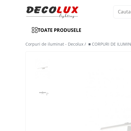
Toate Produsele
TOATE PRODUSELE
■ ILUMINAT DE INTERIOR
CANDELABRE & PENDULE CLASICE
Corpuri de iluminat - Decolux /
■ CORPURI DE ILUMI
APLICE CLASICE
PLAFONIERE CLASICE
VEIOZE CLASICE
LAMPADARE CLASICE
CANDELABRE CRISTAL & PENDULE
APLICE CRISTAL
PLAFONIERE CRISTAL
VEIOZE CRISTAL
CANDELABRE MODERNE &
PENDULE