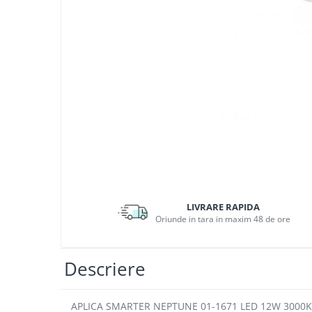
APLICE MODERNE
PLAFONIERE MODERNE
VEIOZE MODERNE
LAMPADARE MODERNE
SUSPENSII CU LED
APLICE CU LED
PLAFONIERE CU LED
MINI SPOTURI MAGNETICE &
ACCESORII
LAMPADARE CU LED
LIVRARE RAPIDA
SUSPENSII VINTAGE
Oriunde in tara in maxim 48 de ore
APLICE VINTAGE
PLAFONIERE VINTAGE
Descriere
ACCESORII & CABLU VINTAGE
SUSPENSII COPII
APLICA SMARTER NEPTUNE 01-1671 LED 12W 3000K 