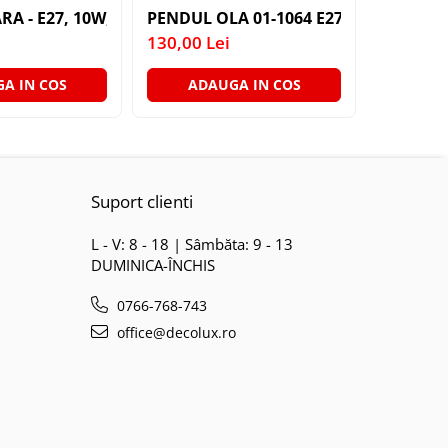
 E27 1X60W 76X24X24CM
52-45A 3X40W E27
RA - E27, 10W, 820LM, 6500K (BAX 10 BUCATI - 35LEI)
PENDUL OLA 01-1064 E27 1X40W WH D
PLAFONI
130,00 Lei
200,00 L
A IN COS
ADAUGA IN COS
ADA
Suport clienti
L - V: 8 - 18 | Sâmbăta: 9 - 13
DUMINICA-ÎNCHIS
0766-768-743
office@decolux.ro