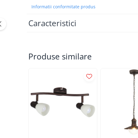
APLICE COPII
Informatii conformitate produs
PLAFONIERE COPII
Caracteristici
SPOTURI APLICATE
LAMPI BAIE
LAMPADARE CRISTAL
Produse similare
VEIOZA VINTAGE
VEIOZE COPII
■ ILUMINAT DE EXTERIOR
APLICE EXTERIOR
PLAFONIERE & PENDULE DE
EXTERIOR
STALPI EXTERIOR
LAMPADARE & PENDULE DE
EXTERIOR
LAMPI PAVAJ & PISCINE