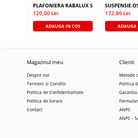
LAMPI GARDURI & TREPTE
PLAFONIERA RABALUX SOMA 6592 MAROU 
SUSPENSIE O
120,00 Lei
172,86 Lei
LAMPI STRADALE
LAMPI SOLARE
ADAUGA IN COS
ADAUGA 
PROIECTOARE
VEIOZE EXTERIOR
■ ILUMINAT TEHNIC
PLAFONIERE & LAMPI LED
Magazinul meu
Clienti
PANOURI LED
Despre noi
Metode d
CORPURI ETANSE LED
Termeni si Conditii
Politica 
SPOTURI INCASTRATE
Politica de Confidentialitate
Garantia
SPOTURI PE SINA & ACCESORII
Politica de livrare
Formular
SPOTURI APLICATE SI SUSPENSII
Contact
ANPC
LAMPI EMERGENTA
ANPC - S
BANDA LED & ACCESORII
■ ILUMINAT DECORATIV