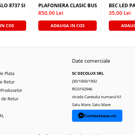
ANTIC CREM E14 2X40W 350MM
SLO 8737 SI SUSPENSIE EXT. AURIU ANTIC TRANSPARENT
PLAFONIERA CLASIC BUSSY OMEGA 3035-
BEC LED PA
850,00 Lei
35,00 Lei
IN COS
ADAUGA IN COS
ADAUG
Date comerciale
e Plata
SC DECOLUX SRL
J30/1600/1992
de Retur
RO3192946
 Produselor
strada Careiului numarul 61
 de Retur
Satu Mare, Satu Mare
AL
Contacteaza-ne