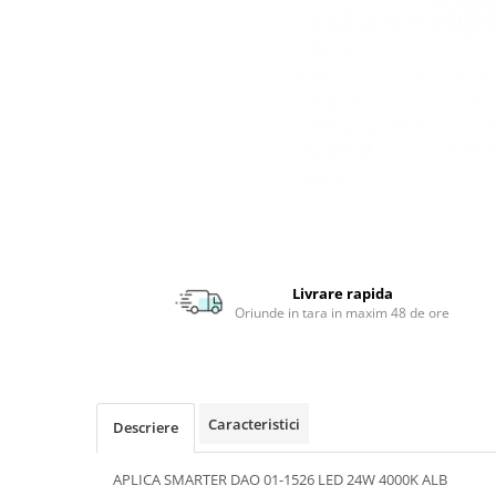
APLICE MODERNE
PLAFONIERE MODERNE
VEIOZE MODERNE
LAMPADARE MODERNE
SUSPENSII CU LED
APLICE CU LED
PLAFONIERE CU LED
MINI SPOTURI MAGNETICE &
ACCESORII
Livrare rapida
Oriunde in tara in maxim 48 de ore
LAMPADARE CU LED
SUSPENSII VINTAGE
APLICE VINTAGE
PLAFONIERE VINTAGE
Caracteristici
Descriere
ACCESORII & CABLU VINTAGE
APLICA SMARTER DAO 01-1526 LED 24W 4000K ALB
SUSPENSII COPII