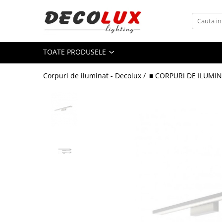
Toate Produsele
TOATE PRODUSELE
■ ILUMINAT DE INTERIOR
CANDELABRE & PENDULE CLASICE
Corpuri de iluminat - Decolux /
■ CORPURI DE ILUMIN
APLICE CLASICE
PLAFONIERE CLASICE
VEIOZE CLASICE
LAMPADARE CLASICE
CANDELABRE CRISTAL & PENDULE
APLICE CRISTAL
PLAFONIERE CRISTAL
VEIOZE CRISTAL
CANDELABRE MODERNE &
PENDULE