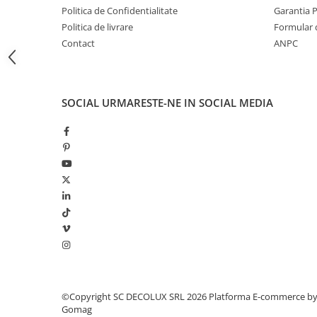
LAMPI GARDURI & TREPTE
Politica de Confidentialitate
Garantia 
Politica de livrare
Formular 
LAMPI STRADALE
Contact
ANPC
LAMPI SOLARE
PROIECTOARE
VEIOZE EXTERIOR
SOCIAL
URMARESTE-NE IN SOCIAL MEDIA
■ ILUMINAT TEHNIC
PLAFONIERE & LAMPI LED
PANOURI LED
CORPURI ETANSE LED
SPOTURI INCASTRATE
SPOTURI PE SINA & ACCESORII
SPOTURI APLICATE SI SUSPENSII
LAMPI EMERGENTA
BANDA LED & ACCESORII
©Copyright SC DECOLUX SRL 2026
Platforma E-commerce b
Gomag
■ ILUMINAT DECORATIV