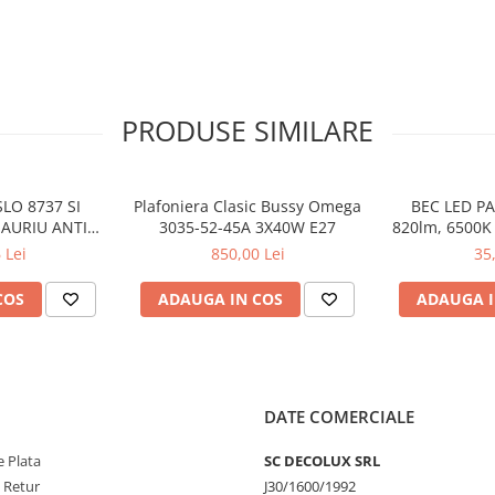
PRODUSE SIMILARE
LO 8737 SI
Plafoniera Clasic Bussy Omega
BEC LED PA
 AURIU ANTIC
3035-52-45A 3X40W E27
820lm, 6500K 
 E27 1X60W
3
 Lei
850,00 Lei
35
24CM
COS
ADAUGA IN COS
ADAUGA I
DATE COMERCIALE
 Plata
SC DECOLUX SRL
e Retur
J30/1600/1992