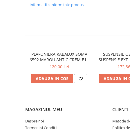
Informatii conformitate produs
APLICE COPII
PLAFONIERE COPII
SPOTURI APLICATE
LAMPI BAIE
LAMPADARE CRISTAL
VEIOZA VINTAGE
PLAFONIERA RABALUX SOMA
SUSPENSIE OS
6592 MAROU ANTIC CREM E14
SUSPENSIE EXT.
VEIOZE COPII
2X40W 350MM
TRANSPARENT
120,00 Lei
172,86
■ ILUMINAT DE EXTERIOR
76X24X
APLICE EXTERIOR
ADAUGA IN COS
ADAUGA IN 
PLAFONIERE & PENDULE DE
EXTERIOR
STALPI EXTERIOR
MAGAZINUL MEU
CLIENTI
LAMPADARE & PENDULE DE
EXTERIOR
Despre noi
Metode de
LAMPI PAVAJ & PISCINE
Termeni si Conditii
Politica d