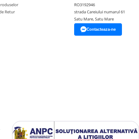
Produselor
RO3192946
de Retur
strada Careiului numarul 61
Satu Mare, Satu Mare
Contacteaza-ne
y