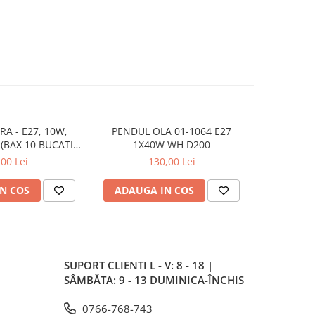
RA - E27, 10W,
PENDUL OLA 01-1064 E27
PLAFONIER
(BAX 10 BUCATI -
1X40W WH D200
5LEI)
,00 Lei
130,00 Lei
N COS
ADAUGA IN COS
ADAUG
SUPORT CLIENTI
L - V: 8 - 18 |
SÂMBĂTA: 9 - 13 DUMINICA-ÎNCHIS
0766-768-743