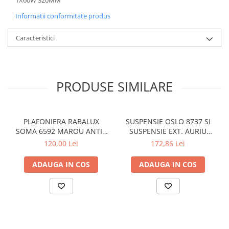
Informatii conformitate produs
Caracteristici
PRODUSE SIMILARE
PLAFONIERA RABALUX
SUSPENSIE OSLO 8737 SI
SOMA 6592 MAROU ANTIC
SUSPENSIE EXT. AURIU
CREM E14 2X40W 350MM
ANTIC TRANSPARENT E27
120,00 Lei
172,86 Lei
1X60W 76X24X24CM
ADAUGA IN COS
ADAUGA IN COS