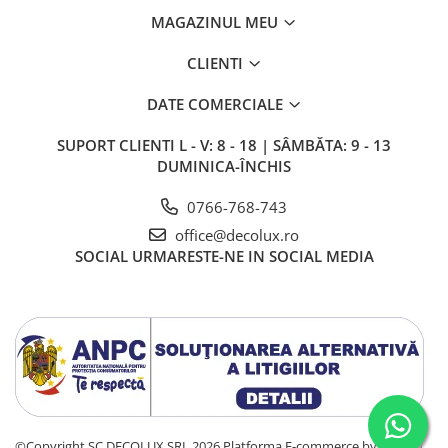
MAGAZINUL MEU
CLIENTI
DATE COMERCIALE
SUPORT CLIENTI
L - V: 8 - 18 | SÂMBĂTA: 9 - 13
DUMINICA-ÎNCHIS
0766-768-743
office@decolux.ro
SOCIAL
URMARESTE-NE IN SOCIAL MEDIA
©Copyright SC DECOLUX SRL 2026
Platforma E-commerce by Gomag