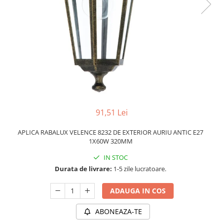
PLAFONIERE MODERNE
VEIOZE MODERNE
LAMPADARE MODERNE
SUSPENSII CU LED
APLICE CU LED
PLAFONIERE CU LED
MINI SPOTURI MAGNETICE &
ACCESORII
91,51 Lei
LAMPADARE CU LED
APLICA RABALUX VELENCE 8232 DE EXTERIOR AURIU ANTIC E27
SUSPENSII VINTAGE
1X60W 320MM
APLICE VINTAGE
IN STOC
PLAFONIERE VINTAGE
Durata de livrare:
1-5 zile lucratoare.
ACCESORII & CABLU VINTAGE
ADAUGA IN COS
SUSPENSII COPII
ABONEAZA-TE
APLICE COPII