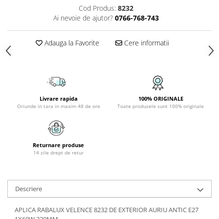
Cod Produs:
8232
PLAFONIERE COPII
Ai nevoie de ajutor?
0766-768-743
SPOTURI APLICATE
LAMPI BAIE
Adauga la Favorite
Cere informatii
LAMPADARE CRISTAL
VEIOZA VINTAGE
VEIOZE COPII
Livrare rapida
100% ORIGINALE
Oriunde in tara in maxim 48 de ore
Toate produsele sunt 100% originale
Returnare produse
14 zile drept de retur
Descriere
APLICA RABALUX VELENCE 8232 DE EXTERIOR AURIU ANTIC E27
1X60W 320MM