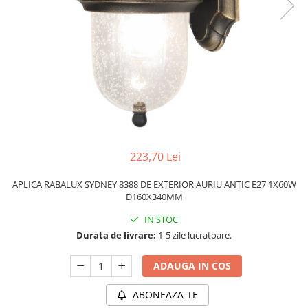
PLAFONIERE MODERNE
VEIOZE MODERNE
LAMPADARE MODERNE
SUSPENSII CU LED
APLICE CU LED
PLAFONIERE CU LED
MINI SPOTURI MAGNETICE &
ACCESORII
223,70 Lei
LAMPADARE CU LED
APLICA RABALUX SYDNEY 8388 DE EXTERIOR AURIU ANTIC E27 1X60W
SUSPENSII VINTAGE
D160X340MM
APLICE VINTAGE
IN STOC
PLAFONIERE VINTAGE
Durata de livrare:
1-5 zile lucratoare.
ACCESORII & CABLU VINTAGE
ADAUGA IN COS
SUSPENSII COPII
ABONEAZA-TE
APLICE COPII