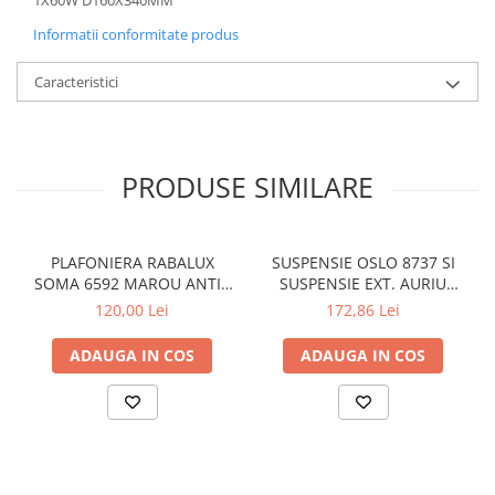
Informatii conformitate produs
Caracteristici
PRODUSE SIMILARE
PLAFONIERA RABALUX
SUSPENSIE OSLO 8737 SI
SOMA 6592 MAROU ANTIC
SUSPENSIE EXT. AURIU
CREM E14 2X40W 350MM
ANTIC TRANSPARENT E27
120,00 Lei
172,86 Lei
1X60W 76X24X24CM
ADAUGA IN COS
ADAUGA IN COS