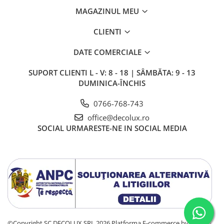
MAGAZINUL MEU
CLIENTI
DATE COMERCIALE
SUPORT CLIENTI
L - V: 8 - 18 | SÂMBĂTA: 9 - 13
DUMINICA-ÎNCHIS
0766-768-743
office@decolux.ro
SOCIAL
URMARESTE-NE IN SOCIAL MEDIA
©Copyright SC DECOLUX SRL 2026
Platforma E-commerce by Gomag