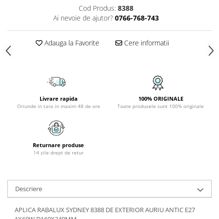
Cod Produs:
8388
PLAFONIERE COPII
Ai nevoie de ajutor?
0766-768-743
SPOTURI APLICATE
LAMPI BAIE
Adauga la Favorite
Cere informatii
LAMPADARE CRISTAL
VEIOZA VINTAGE
VEIOZE COPII
Livrare rapida
100% ORIGINALE
Oriunde in tara in maxim 48 de ore
Toate produsele sunt 100% originale
Returnare produse
14 zile drept de retur
Descriere
APLICA RABALUX SYDNEY 8388 DE EXTERIOR AURIU ANTIC E27
1X60W D160X340MM