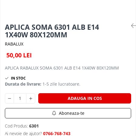
PLAFONIERE MODERNE
VEIOZE MODERNE
LAMPADARE MODERNE
APLICA SOMA 6301 ALB E14
SUSPENSII CU LED
1X40W 80X120MM
APLICE CU LED
RABALUX
PLAFONIERE CU LED
50,00 LEI
MINI SPOTURI MAGNETICE &
ACCESORII
APLICA RABALUX SOMA 6301 ALB E14 1X40W 80X120MM
LAMPADARE CU LED
IN STOC
Durata de livrare:
1-5 zile lucratoare.
SUSPENSII VINTAGE
APLICE VINTAGE
ADAUGA IN COS
PLAFONIERE VINTAGE
ACCESORII & CABLU VINTAGE
Aboneaza-te
SUSPENSII COPII
Cod Produs:
6301
APLICE COPII
Ai nevoie de ajutor?
0766-768-743