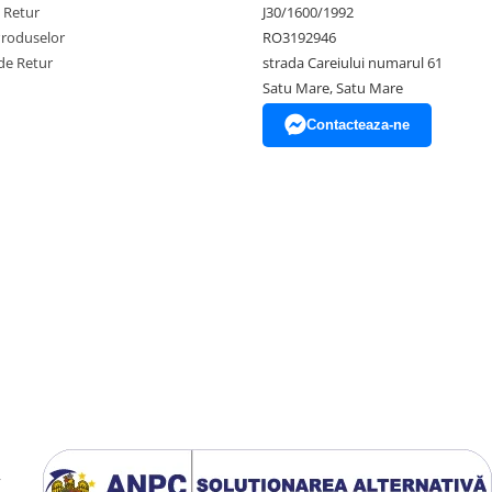
e Retur
J30/1600/1992
Produselor
RO3192946
de Retur
strada Careiului numarul 61
Satu Mare, Satu Mare
Contacteaza-ne
y