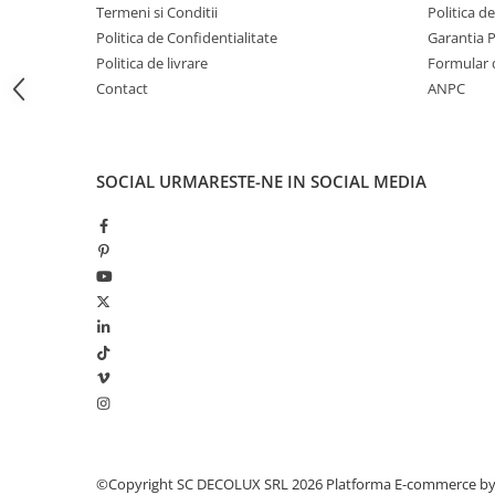
Termeni si Conditii
Politica d
LAMPI GARDURI & TREPTE
Politica de Confidentialitate
Garantia 
LAMPI STRADALE
Politica de livrare
Formular 
LAMPI SOLARE
Contact
ANPC
PROIECTOARE
VEIOZE EXTERIOR
SOCIAL
URMARESTE-NE IN SOCIAL MEDIA
■ ILUMINAT TEHNIC
PLAFONIERE & LAMPI LED
PANOURI LED
CORPURI ETANSE LED
SPOTURI INCASTRATE
SPOTURI PE SINA & ACCESORII
SPOTURI APLICATE SI SUSPENSII
LAMPI EMERGENTA
BANDA LED & ACCESORII
©Copyright SC DECOLUX SRL 2026
Platforma E-commerce b
■ ILUMINAT DECORATIV