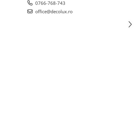
0766-768-743
office@decolux.ro