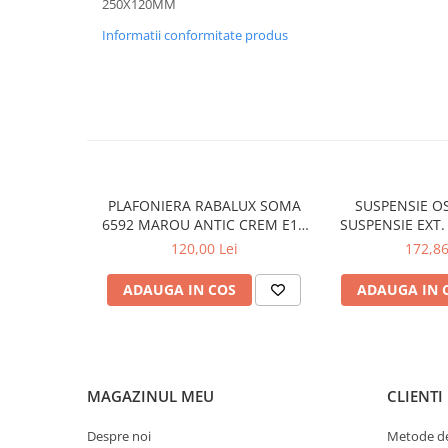
250X120MM
APLICE COPII
Informatii conformitate produs
PLAFONIERE COPII
SPOTURI APLICATE
LAMPI BAIE
LAMPADARE CRISTAL
VEIOZA VINTAGE
PLAFONIERA RABALUX SOMA
SUSPENSIE OS
VEIOZE COPII
6592 MAROU ANTIC CREM E14
SUSPENSIE EXT.
■ ILUMINAT DE EXTERIOR
2X40W 350MM
TRANSPARENT
120,00 Lei
172,86
76X24X
APLICE EXTERIOR
ADAUGA IN COS
ADAUGA IN 
PLAFONIERE & PENDULE DE
EXTERIOR
STALPI EXTERIOR
LAMPADARE & PENDULE DE
MAGAZINUL MEU
CLIENTI
EXTERIOR
LAMPI PAVAJ & PISCINE
Despre noi
Metode de