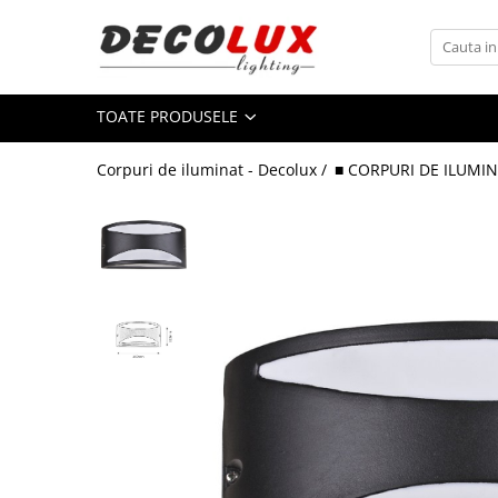
Toate Produsele
TOATE PRODUSELE
■ ILUMINAT DE INTERIOR
CANDELABRE & PENDULE CLASICE
Corpuri de iluminat - Decolux /
■ CORPURI DE ILUMIN
APLICE CLASICE
PLAFONIERE CLASICE
VEIOZE CLASICE
LAMPADARE CLASICE
CANDELABRE CRISTAL & PENDULE
APLICE CRISTAL
PLAFONIERE CRISTAL
VEIOZE CRISTAL
CANDELABRE MODERNE &
PENDULE