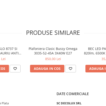
PRODUSE SIMILARE
LO 8737 SI
Plafoniera Clasic Bussy Omega
BEC LED PA
 AURIU ANTIC
3035-52-45A 3X40W E27
820lm, 6500K 
 E27 1X60W
3
 Lei
850,00 Lei
35
24CM
COS
ADAUGA IN COS
ADAUGA I
DATE COMERCIALE
 Plata
SC DECOLUX SRL