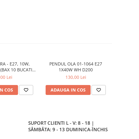
RA - E27, 10W,
PENDUL OLA 01-1064 E27
PLAFONIER
(BAX 10 BUCATI -
1X40W WH D200
5LEI)
,00 Lei
130,00 Lei
N COS
ADAUGA IN COS
ADAUG
SUPORT CLIENTI
L - V: 8 - 18 |
SÂMBĂTA: 9 - 13 DUMINICA-ÎNCHIS