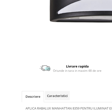
APLICE MODERNE
PLAFONIERE MODERNE
VEIOZE MODERNE
LAMPADARE MODERNE
SUSPENSII CU LED
APLICE CU LED
PLAFONIERE CU LED
MINI SPOTURI MAGNETICE &
ACCESORII
Livrare rapida
Oriunde in tara in maxim 48 de ore
LAMPADARE CU LED
SUSPENSII VINTAGE
APLICE VINTAGE
PLAFONIERE VINTAGE
Caracteristici
Descriere
ACCESORII & CABLU VINTAGE
APLICA RABALUX MANHATTAN 8359 PENTRU ILUMINAT E
SUSPENSII COPII