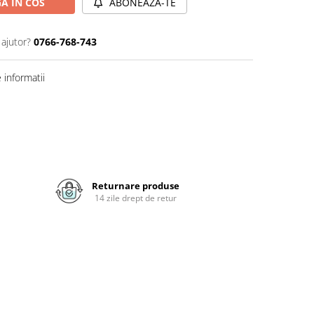
A IN COS
ABONEAZA-TE
 ajutor?
0766-768-743
informatii
Returnare produse
14 zile drept de retur