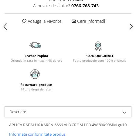
Ai nevoie de ajutor?
0766-768-743
APLICE COPII
PLAFONIERE COPII
Adauga la Favorite
Cere informatii
SPOTURI APLICATE
LAMPI BAIE
LAMPADARE CRISTAL
VEIOZA VINTAGE
Livrare rapida
100% ORIGINALE
Oriunde in tara in maxim 48 de ore
Toate produsele sunt 100% originale
VEIOZE COPII
■ ILUMINAT DE EXTERIOR
APLICE EXTERIOR
Returnare produse
PLAFONIERE & PENDULE DE
14 zile drept de retur
EXTERIOR
STALPI EXTERIOR
Descriere
LAMPADARE & PENDULE DE
EXTERIOR
APLICA RABALUX KAREN 6666 ALB CROM LED 4W 80X90MM gu10
LAMPI PAVAJ & PISCINE
Informatii conformitate produs