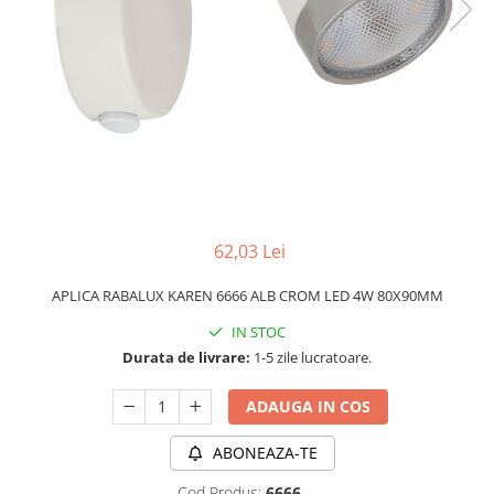
APLICE MODERNE
PLAFONIERE MODERNE
VEIOZE MODERNE
LAMPADARE MODERNE
SUSPENSII CU LED
APLICE CU LED
PLAFONIERE CU LED
62,03 Lei
MINI SPOTURI MAGNETICE &
ACCESORII
APLICA RABALUX KAREN 6666 ALB CROM LED 4W 80X90MM
LAMPADARE CU LED
IN STOC
SUSPENSII VINTAGE
Durata de livrare:
1-5 zile lucratoare.
APLICE VINTAGE
ADAUGA IN COS
PLAFONIERE VINTAGE
ACCESORII & CABLU VINTAGE
ABONEAZA-TE
SUSPENSII COPII
Cod Produs:
6666