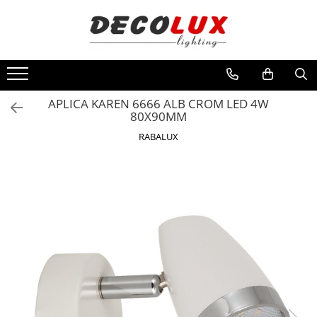
Toate Produsele
■ ILUMINAT DE INTERIOR
CANDELABRE & PENDULE CLASICE
APLICA KAREN 6666 ALB CROM LED 4W
80X90MM
APLICE CLASICE
RABALUX
PLAFONIERE CLASICE
VEIOZE CLASICE
LAMPADARE CLASICE
CANDELABRE CRISTAL & PENDULE
APLICE CRISTAL
PLAFONIERE CRISTAL
VEIOZE CRISTAL
CANDELABRE MODERNE &
PENDULE