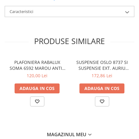
LAMPI GARDURI & TREPTE
Caracteristici
LAMPI STRADALE
LAMPI SOLARE
PROIECTOARE
PRODUSE SIMILARE
VEIOZE EXTERIOR
■ ILUMINAT TEHNIC
PLAFONIERE & LAMPI LED
PLAFONIERA RABALUX
SUSPENSIE OSLO 8737 SI
SOMA 6592 MAROU ANTIC
SUSPENSIE EXT. AURIU
PANOURI LED
CREM E14 2X40W 350MM
ANTIC TRANSPARENT E27
120,00 Lei
172,86 Lei
CORPURI ETANSE LED
1X60W 76X24X24CM
ADAUGA IN COS
ADAUGA IN COS
SPOTURI INCASTRATE
SPOTURI PE SINA & ACCESORII
SPOTURI APLICATE SI SUSPENSII
LAMPI EMERGENTA
BANDA LED & ACCESORII
MAGAZINUL MEU
■ ILUMINAT DECORATIV