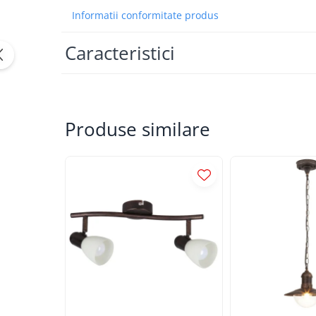
APLICE COPII
Informatii conformitate produs
PLAFONIERE COPII
Caracteristici
SPOTURI APLICATE
LAMPI BAIE
LAMPADARE CRISTAL
Produse similare
VEIOZA VINTAGE
VEIOZE COPII
■ ILUMINAT DE EXTERIOR
APLICE EXTERIOR
PLAFONIERE & PENDULE DE
EXTERIOR
STALPI EXTERIOR
LAMPADARE & PENDULE DE
EXTERIOR
LAMPI PAVAJ & PISCINE