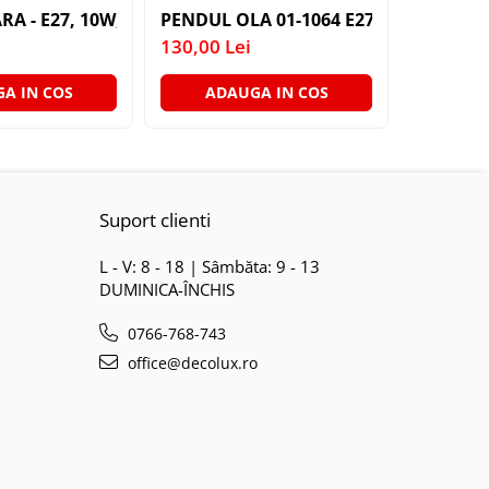
 E27 1X60W 76X24X24CM
52-45A 3X40W E27
RA - E27, 10W, 820LM, 6500K (BAX 10 BUCATI - 35LEI)
PENDUL OLA 01-1064 E27 1X40W WH D
PLAFONI
130,00 Lei
200,00 L
A IN COS
ADAUGA IN COS
ADA
Suport clienti
L - V: 8 - 18 | Sâmbăta: 9 - 13
DUMINICA-ÎNCHIS
0766-768-743
office@decolux.ro