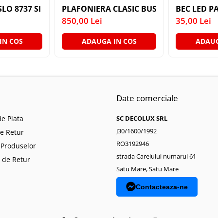
ANTIC CREM E14 2X40W 350MM
SLO 8737 SI SUSPENSIE EXT. AURIU ANTIC TRANSPARENT
PLAFONIERA CLASIC BUSSY OMEGA 3035-
BEC LED PA
850,00 Lei
35,00 Lei
IN COS
ADAUGA IN COS
ADAUG
Date comerciale
e Plata
SC DECOLUX SRL
J30/1600/1992
de Retur
RO3192946
 Produselor
strada Careiului numarul 61
 de Retur
Satu Mare, Satu Mare
Contacteaza-ne