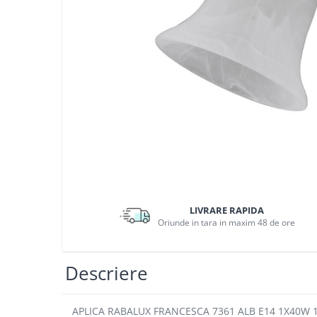
APLICE MODERNE
PLAFONIERE MODERNE
VEIOZE MODERNE
LAMPADARE MODERNE
SUSPENSII CU LED
APLICE CU LED
PLAFONIERE CU LED
MINI SPOTURI MAGNETICE &
ACCESORII
LAMPADARE CU LED
LIVRARE RAPIDA
SUSPENSII VINTAGE
Oriunde in tara in maxim 48 de ore
APLICE VINTAGE
PLAFONIERE VINTAGE
Descriere
ACCESORII & CABLU VINTAGE
SUSPENSII COPII
APLICA RABALUX FRANCESCA 7361 ALB E14 1X40W