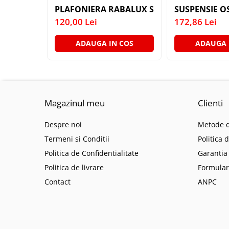
LAMPI GARDURI & TREPTE
PLAFONIERA RABALUX SOMA 6592 MAROU 
SUSPENSIE O
120,00 Lei
172,86 Lei
LAMPI STRADALE
LAMPI SOLARE
ADAUGA IN COS
ADAUGA 
PROIECTOARE
VEIOZE EXTERIOR
■ ILUMINAT TEHNIC
PLAFONIERE & LAMPI LED
Magazinul meu
Clienti
PANOURI LED
Despre noi
Metode d
CORPURI ETANSE LED
Termeni si Conditii
Politica 
SPOTURI INCASTRATE
Politica de Confidentialitate
Garantia
SPOTURI PE SINA & ACCESORII
Politica de livrare
Formular
SPOTURI APLICATE SI SUSPENSII
Contact
ANPC
LAMPI EMERGENTA
BANDA LED & ACCESORII
■ ILUMINAT DECORATIV