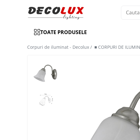
Toate Produsele
TOATE PRODUSELE
■ ILUMINAT DE INTERIOR
CANDELABRE & PENDULE CLASICE
Corpuri de iluminat - Decolux /
■ CORPURI DE ILUMI
APLICE CLASICE
PLAFONIERE CLASICE
VEIOZE CLASICE
LAMPADARE CLASICE
CANDELABRE CRISTAL & PENDULE
APLICE CRISTAL
PLAFONIERE CRISTAL
VEIOZE CRISTAL
CANDELABRE MODERNE &
PENDULE