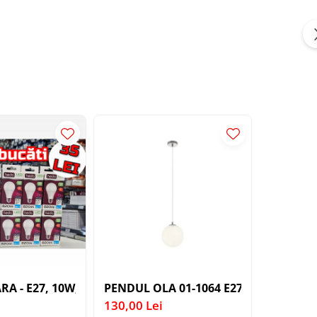
 E27 1X60W 76X24X24CM
52-45A 3X40W E27
RA - E27, 10W, 820LM, 6500K (BAX 10 BUCATI - 35LEI)
PENDUL OLA 01-1064 E27 1X40W WH D
PLAFONI
130,00 Lei
200,00 L