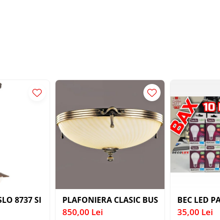
ANTIC CREM E14 2X40W 350MM
SLO 8737 SI SUSPENSIE EXT. AURIU ANTIC TRANSPARENT
PLAFONIERA CLASIC BUSSY OMEGA 3035-
BEC LED PA
850,00 Lei
35,00 Lei