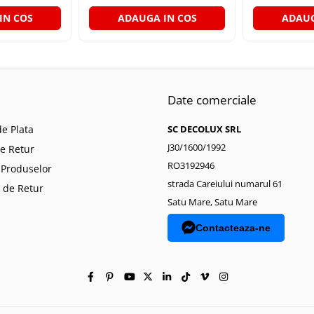
IN COS
ADAUGA IN COS
ADAUG
Date comerciale
e Plata
SC DECOLUX SRL
J30/1600/1992
de Retur
RO3192946
 Produselor
strada Careiului numarul 61
 de Retur
Satu Mare, Satu Mare
Contacteaza-ne