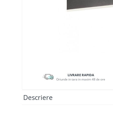
APLICE MODERNE
PLAFONIERE MODERNE
VEIOZE MODERNE
LAMPADARE MODERNE
SUSPENSII CU LED
APLICE CU LED
PLAFONIERE CU LED
MINI SPOTURI MAGNETICE &
ACCESORII
Distrib
pe
LAMPADARE CU LED
LIVRARE RAPIDA
Facebo
SUSPENSII VINTAGE
Oriunde in tara in maxim 48 de ore
APLICE VINTAGE
PLAFONIERE VINTAGE
Descriere
ACCESORII & CABLU VINTAGE
SUSPENSII COPII