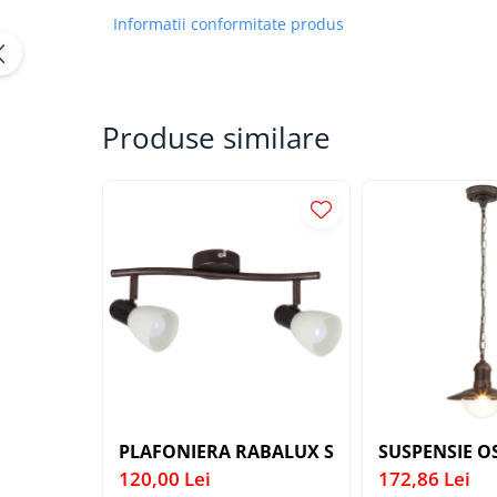
APLICE COPII
Informatii conformitate produs
PLAFONIERE COPII
SPOTURI APLICATE
LAMPI BAIE
Produse similare
LAMPADARE CRISTAL
VEIOZA VINTAGE
VEIOZE COPII
■ ILUMINAT DE EXTERIOR
APLICE EXTERIOR
PLAFONIERE & PENDULE DE
EXTERIOR
STALPI EXTERIOR
LAMPADARE & PENDULE DE
EXTERIOR
PLAFONIERA RABALUX SOMA 6592 MAROU 
SUSPENSIE O
LAMPI PAVAJ & PISCINE
120,00 Lei
172,86 Lei