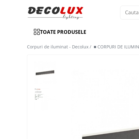
Toate Produsele
TOATE PRODUSELE
■ ILUMINAT DE INTERIOR
CANDELABRE & PENDULE CLASICE
Corpuri de iluminat - Decolux /
■ CORPURI DE ILUMI
APLICE CLASICE
PLAFONIERE CLASICE
VEIOZE CLASICE
LAMPADARE CLASICE
CANDELABRE CRISTAL & PENDULE
APLICE CRISTAL
PLAFONIERE CRISTAL
VEIOZE CRISTAL
CANDELABRE MODERNE &
PENDULE