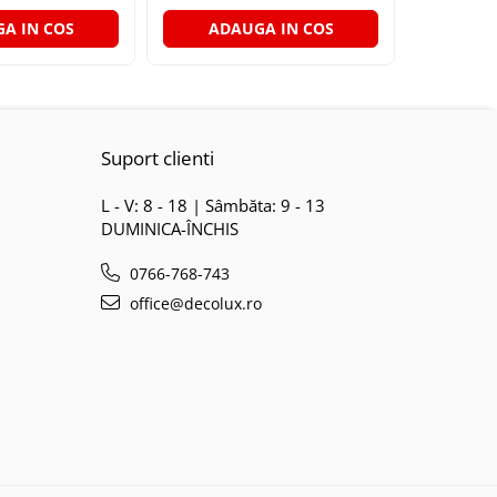
A IN COS
ADAUGA IN COS
ADA
Suport clienti
L - V: 8 - 18 | Sâmbăta: 9 - 13
DUMINICA-ÎNCHIS
0766-768-743
office@decolux.ro