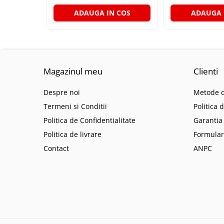
LAMPI GARDURI & TREPTE
ADAUGA IN COS
ADAUGA 
LAMPI STRADALE
LAMPI SOLARE
PROIECTOARE
VEIOZE EXTERIOR
Magazinul meu
Clienti
■ ILUMINAT TEHNIC
Despre noi
Metode d
PLAFONIERE & LAMPI LED
Termeni si Conditii
Politica 
PANOURI LED
Politica de Confidentialitate
Garantia
CORPURI ETANSE LED
Politica de livrare
Formular
SPOTURI INCASTRATE
Contact
ANPC
SPOTURI PE SINA & ACCESORII
SPOTURI APLICATE SI SUSPENSII
LAMPI EMERGENTA
BANDA LED & ACCESORII
■ ILUMINAT DECORATIV