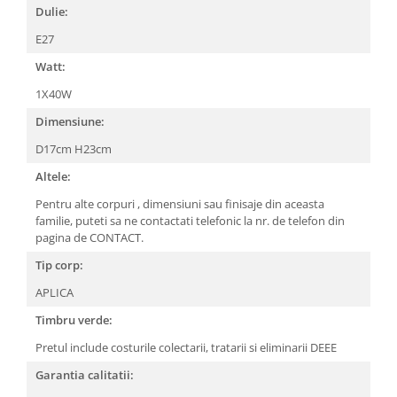
LAMPI GARDURI & TREPTE
Dulie:
LAMPI STRADALE
E27
LAMPI SOLARE
Watt:
PROIECTOARE
1X40W
VEIOZE EXTERIOR
Dimensiune:
■ ILUMINAT TEHNIC
D17cm H23cm
PLAFONIERE & LAMPI LED
Altele:
PANOURI LED
Pentru alte corpuri , dimensiuni sau finisaje din aceasta
familie, puteti sa ne contactati telefonic la nr. de telefon din
CORPURI ETANSE LED
pagina de CONTACT.
SPOTURI INCASTRATE
Tip corp:
SPOTURI PE SINA & ACCESORII
APLICA
SPOTURI APLICATE SI SUSPENSII
Timbru verde:
LAMPI EMERGENTA
Pretul include costurile colectarii, tratarii si eliminarii DEEE
BANDA LED & ACCESORII
Garantia calitatii:
■ ILUMINAT DECORATIV