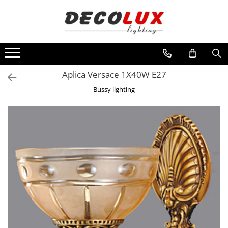
Toate Produsele
■ ILUMINAT DE INTERIOR
CANDELABRE & PENDULE CLASICE
Aplica Versace 1X40W E27
APLICE CLASICE
Bussy lighting
PLAFONIERE CLASICE
VEIOZE CLASICE
LAMPADARE CLASICE
CANDELABRE CRISTAL & PENDULE
APLICE CRISTAL
PLAFONIERE CRISTAL
VEIOZE CRISTAL
CANDELABRE MODERNE &
PENDULE