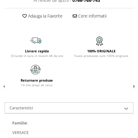
Ai nevoie de ajutor?
0766-768-743
APLICE COPII
Adauga la Favorite
Cere informatii
PLAFONIERE COPII
SPOTURI APLICATE
LAMPI BAIE
LAMPADARE CRISTAL
Livrare rapida
100% ORIGINALE
VEIOZA VINTAGE
Oriunde in tara in maxim 48 de ore
Toate produsele sunt 100% originale
VEIOZE COPII
■ ILUMINAT DE EXTERIOR
Returnare produse
APLICE EXTERIOR
14 zile drept de retur
PLAFONIERE & PENDULE DE
EXTERIOR
STALPI EXTERIOR
Caracteristici
LAMPADARE & PENDULE DE
EXTERIOR
Familie:
LAMPI PAVAJ & PISCINE
VERSACE