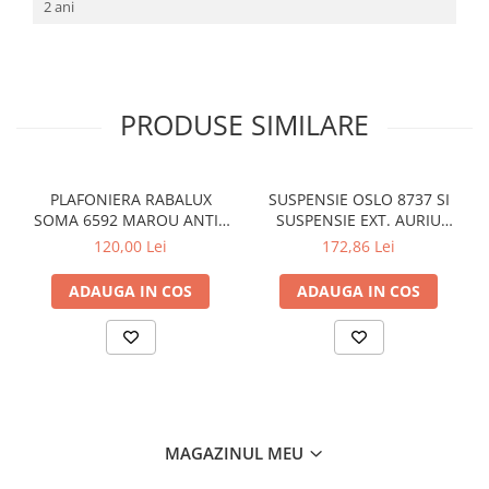
2 ani
SIRURI LED
GHIRLANDE LED
PLASE LED
PRODUSE SIMILARE
FIGURINE & PROIECTOARE LED
■ CONSUMABILE
BEC LED PARA
PLAFONIERA RABALUX
SUSPENSIE OSLO 8737 SI
BEC LED SFERIC
SOMA 6592 MAROU ANTIC
SUSPENSIE EXT. AURIU
CREM E14 2X40W 350MM
ANTIC TRANSPARENT E27
120,00 Lei
172,86 Lei
BEC LED LUMANARE
1X60W 76X24X24CM
BEC LED DIVERSE
ADAUGA IN COS
ADAUGA IN COS
BEC VINTAGE
BEC LED GLOB
TUB LED
■ OGLINZI LED
■ OUTLET
MAGAZINUL MEU