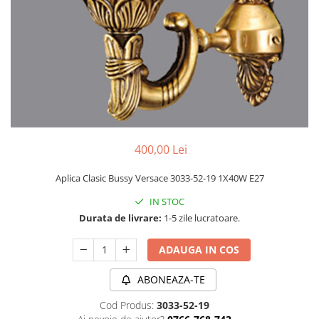
APLICE MODERNE
PLAFONIERE MODERNE
VEIOZE MODERNE
LAMPADARE MODERNE
SUSPENSII CU LED
APLICE CU LED
PLAFONIERE CU LED
400,00 Lei
MINI SPOTURI MAGNETICE &
Aplica Clasic Bussy Versace 3033-52-19 1X40W E27
ACCESORII
IN STOC
LAMPADARE CU LED
Durata de livrare:
1-5 zile lucratoare.
SUSPENSII VINTAGE
APLICE VINTAGE
ADAUGA IN COS
PLAFONIERE VINTAGE
ABONEAZA-TE
ACCESORII & CABLU VINTAGE
Cod Produs:
3033-52-19
SUSPENSII COPII