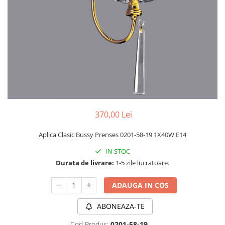
PLAFONIERE MODERNE
VEIOZE MODERNE
LAMPADARE MODERNE
SUSPENSII CU LED
APLICE CU LED
PLAFONIERE CU LED
MINI SPOTURI MAGNETICE &
ACCESORII
370,00 Lei
LAMPADARE CU LED
Aplica Clasic Bussy Prenses 0201-58-19 1X40W E14
SUSPENSII VINTAGE
IN STOC
APLICE VINTAGE
Durata de livrare:
1-5 zile lucratoare.
PLAFONIERE VINTAGE
ADAUGA IN COS
ACCESORII & CABLU VINTAGE
SUSPENSII COPII
ABONEAZA-TE
APLICE COPII
Cod Produs:
0201-58-19