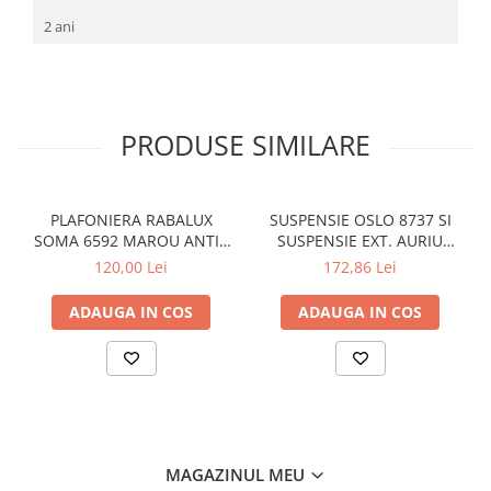
2 ani
PRODUSE SIMILARE
PLAFONIERA RABALUX
SUSPENSIE OSLO 8737 SI
SOMA 6592 MAROU ANTIC
SUSPENSIE EXT. AURIU
CREM E14 2X40W 350MM
ANTIC TRANSPARENT E27
120,00 Lei
172,86 Lei
1X60W 76X24X24CM
ADAUGA IN COS
ADAUGA IN COS
MAGAZINUL MEU