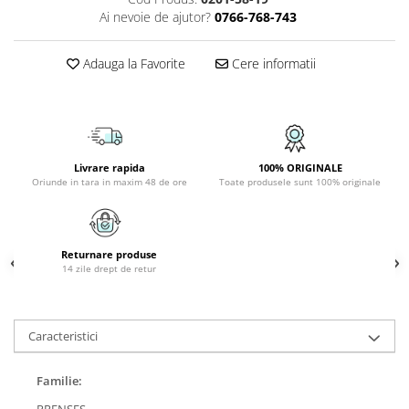
PLAFONIERE COPII
Ai nevoie de ajutor?
0766-768-743
SPOTURI APLICATE
Adauga la Favorite
Cere informatii
LAMPI BAIE
LAMPADARE CRISTAL
VEIOZA VINTAGE
VEIOZE COPII
Livrare rapida
100% ORIGINALE
Oriunde in tara in maxim 48 de ore
Toate produsele sunt 100% originale
Returnare produse
14 zile drept de retur
Caracteristici
Familie:
PRENSES