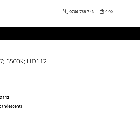
0766-768-743
0,00
27; 6500K; HD112
HD112
ncandescent)