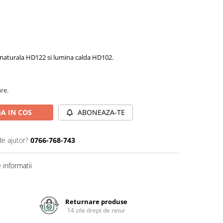
a naturala HD122 si lumina calda HD102.
are.
A IN COS
ABONEAZA-TE
de ajutor?
0766-768-743
informatii
Returnare produse
14 zile drept de retur