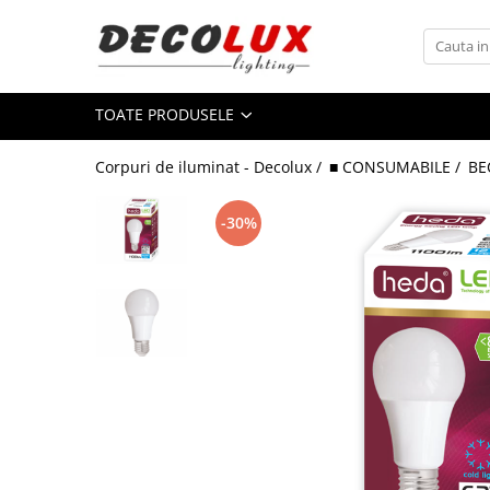
Toate Produsele
TOATE PRODUSELE
■ ILUMINAT DE INTERIOR
CANDELABRE & PENDULE CLASICE
Corpuri de iluminat - Decolux /
■ CONSUMABILE /
BE
APLICE CLASICE
PLAFONIERE CLASICE
-30%
VEIOZE CLASICE
LAMPADARE CLASICE
CANDELABRE CRISTAL & PENDULE
APLICE CRISTAL
PLAFONIERE CRISTAL
VEIOZE CRISTAL
CANDELABRE MODERNE &
PENDULE