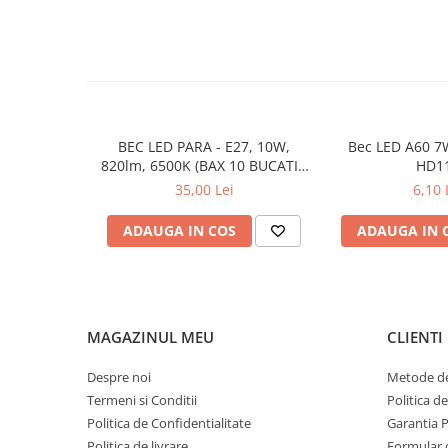
LAMPI GARDURI & TREPTE
LAMPI STRADALE
LAMPI SOLARE
PROIECTOARE
VEIOZE EXTERIOR
BEC LED PARA - E27, 10W,
Bec LED A60 7
820lm, 6500K (BAX 10 BUCATI -
HD1
■ ILUMINAT TEHNIC
35LEI)
35,00 Lei
6,10 
PLAFONIERE & LAMPI LED
PANOURI LED
ADAUGA IN COS
ADAUGA IN 
CORPURI ETANSE LED
SPOTURI INCASTRATE
SPOTURI PE SINA & ACCESORII
MAGAZINUL MEU
CLIENTI
SPOTURI APLICATE SI SUSPENSII
Despre noi
Metode de
LAMPI EMERGENTA
Termeni si Conditii
Politica d
BANDA LED & ACCESORII
Politica de Confidentialitate
Garantia 
■ ILUMINAT DECORATIV
Politica de livrare
Formular 