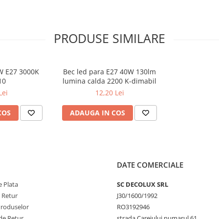
PRODUSE SIMILARE
W E27 3000K
Bec led para E27 40W 130lm
10
lumina calda 2200 K-dimabil
Lei
12,20 Lei
COS
ADAUGA IN COS
DATE COMERCIALE
 Plata
SC DECOLUX SRL
e Retur
J30/1600/1992
Produselor
RO3192946
de Retur
strada Careiului numarul 61