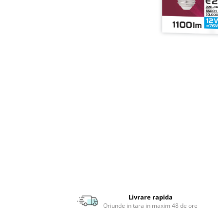
APLICE MODERNE
PLAFONIERE MODERNE
VEIOZE MODERNE
LAMPADARE MODERNE
SUSPENSII CU LED
APLICE CU LED
PLAFONIERE CU LED
MINI SPOTURI MAGNETICE &
ACCESORII
LAMPADARE CU LED
SUSPENSII VINTAGE
APLICE VINTAGE
PLAFONIERE VINTAGE
Livrare rapida
ACCESORII & CABLU VINTAGE
Oriunde in tara in maxim 48 de ore
SUSPENSII COPII