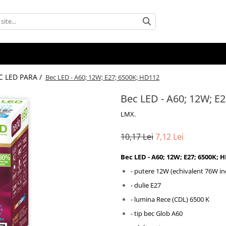
C LED PARA /
Bec LED - A60; 12W; E27; 6500K; HD112
Bec LED - A60; 12W; E
LMX.
10,17 Lei
7,12 Lei
Bec LED - A60; 12W; E27; 6500K; 
- putere 12W (echivalent 76W i
- dulie E27
- lumina Rece (CDL) 6500 K
- tip bec Glob A60