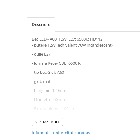
APLICE COPII
PLAFONIERE COPII
Descriere
SPOTURI APLICATE
LAMPI BAIE
Bec LED - A60; 12W; E27; 6500K; HD112
- putere 12W (echivalent 76W incandescent)
LAMPADARE CRISTAL
- dulie E27
VEIOZA VINTAGE
- lumina Rece (CDL) 6500 K
VEIOZE COPII
- tip bec Glob A60
■ ILUMINAT DE EXTERIOR
- glob mat
APLICE EXTERIOR
- Lungime: 120mm
PLAFONIERE & PENDULE DE
EXTERIOR
- Diametru: 60 mm
STALPI EXTERIOR
- Flux luminos: 1100 lm
Becul mai are si varianta de lumina naturala HD122 si lum
LAMPADARE & PENDULE DE
VEZI MAI MULT
EXTERIOR
Informatii conformitate produs
LAMPI PAVAJ & PISCINE