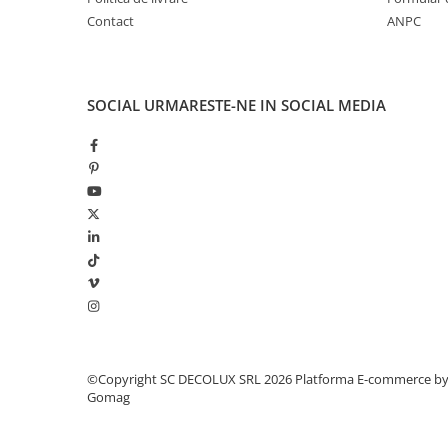
SIRURI LED
Contact
ANPC
GHIRLANDE LED
PLASE LED
SOCIAL
URMARESTE-NE IN SOCIAL MEDIA
FIGURINE & PROIECTOARE LED
■ CONSUMABILE
BEC LED PARA
BEC LED SFERIC
BEC LED LUMANARE
BEC LED DIVERSE
BEC VINTAGE
BEC LED GLOB
TUB LED
©Copyright SC DECOLUX SRL 2026
Platforma E-commerce b
■ OGLINZI LED
Gomag
■ OUTLET